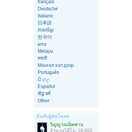
français
Deutsche
italiano
日本語
ភាសាខ្មែរ
한국어
ລາວ
Melayu
मराठी
Монгол хэл дээр
Português
සිංහල
Español
बौद्ध धर्म
Other
อันดับผู้อัพโหลด
วิญญาณนิพพาน
จำนวนวิดีโอ: 16,893