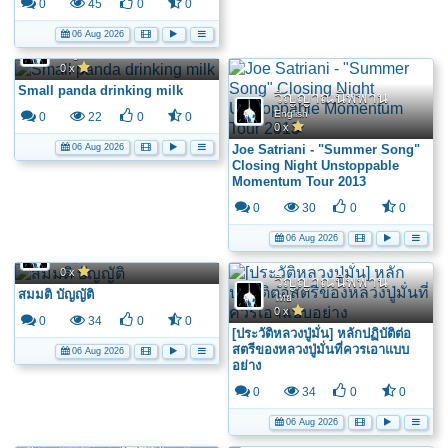
0
45
0
0
06 Aug 2026
วิญญาณนิพพาน
English
0 x
Small panda drinking milk
วิญญาณนิพพาน
English
0
22
0
0
0 x
06 Aug 2026
Joe Satriani - "Summer Song"
Closing Night Unstoppable
Momentum Tour 2013
0
30
0
0
06 Aug 2026
วิญญาณนิพพาน
ไทย
0 x
วิญญาณนิพพาน
สมมติ บัญญัติ
1
2
3
4
5
6
ถัดไป >
ไทย
0 x
0
34
0
0
[ประวัติหลวงปู่มั่น] หลักปฏิบัติต่อ
สตรีของหลวงปู่มั่นที่ควรเอาแบบ
06 Aug 2026
อย่าง
0
34
0
0
06 Aug 2026