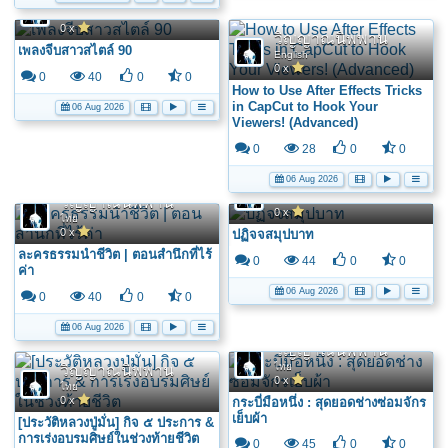
ไทย
0 x
วิญญาณนิพพาน
เพลงจีบสาวสไตล์ 90
English
0 x
0
40
0
0
How to Use After Effects Tricks
in CapCut to Hook Your
06 Aug 2026
Viewers! (Advanced)
0
28
0
0
06 Aug 2026
วิญญาณนิพพาน
ไทย
วิญญาณนิพพาน
0 x
ไทย
0 x
ปฏิจจสมุปบาท
ละครธรรมนำชีวิต | ตอนสำนึกที่ไร้
0
44
0
0
ค่า
06 Aug 2026
0
40
0
0
06 Aug 2026
วิญญาณนิพพาน
ไทย
วิญญาณนิพพาน
0 x
ไทย
0 x
กระบี่มือหนึ่ง : สุดยอดช่างซ่อมจักร
เย็บผ้า
[ประวัติหลวงปู่มั่น] กิจ ๕ ประการ &
การเร่งอบรมศิษย์ในช่วงท้ายชีวิต
0
45
0
0