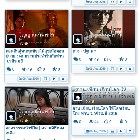
06 Aug 2026
วิญญาณนิพพาน
วิญญาณนิพพาน
ไทย
ไทย
0 x
0 x
ตอนต้นสู้ทนทุกข์จะได้สุขเมื่อตอน
หวง · ปฐมพร
ปลาย : คมธรรมประจำวันกับท่าน
0
49
0
0
ว.วชิรเมธี
06 Aug 2026
0
49
0
0
06 Aug 2026
วิญญาณนิพพาน
ไทย
0 x
อ่าน เขียน เรียนโลก ให้โลกเรียน
วิญญาณนิพพาน
โดย ท่าน ว.วชิรเมธี 2016
ไทย
0 x
0
44
0
0
ละครธรรมนำชีวิต | ความดีที่หลง
06 Aug 2026
เหลือ