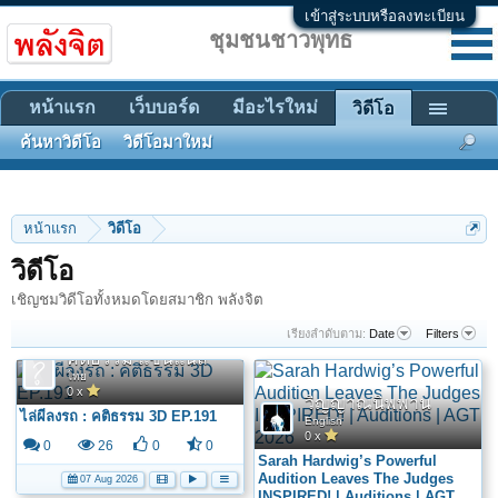
เข้าสู่ระบบหรือลงทะเบียน
ชุมชนชาวพุทธ
หน้าแรก
เว็บบอร์ด
มีอะไรใหม่
วิดีโอ
ค้นหาวิดีโอ
วิดีโอมาใหม่
หน้าแรก
วิดีโอ
วิดีโอ
เชิญชมวิดีโอทั้งหมดโดยสมาชิก พลังจิต
เรียงลำดับตาม:
Date
Filters
คติธรรม แชนแนล
ไทย
0 x
วิญญาณนิพพาน
ไล่ผีลงรถ : คติธรรม 3D EP.191
English
0 x
0
26
0
0
Sarah Hardwig’s Powerful
Audition Leaves The Judges
07 Aug 2026
INSPIRED! | Auditions | AGT