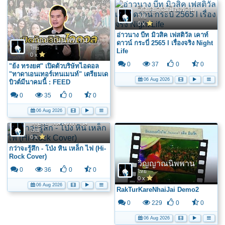
วิญญาณนิพพาน
ไทย
0 x
อ่าวนาง บีท มิวสิค เฟสติวัล เคาท์
วิญญาณนิพพาน
ดาวน์ กระบี่ 2565 l เรื่องจริง Night
ไทย
Life
0 x
0
37
0
0
"ย้ง ทรงยศ" เปิดตัวบริษัทไอดอล
"ทาดาเอนเทอร์เทนเมนท์" เตรียมเด
06 Aug 2026
บิวต์มีนาคมนี้ : FEED
0
35
0
0
06 Aug 2026
วิญญาณนิพพาน
ไทย
0 x
กว่าจะรู้สึก - โป่ง หิน เหล็ก ไฟ (Hi-
Rock Cover)
วิญญาณนิพพาน
0
36
0
0
ไทย
0 x
06 Aug 2026
RakTurKareNhaiJai Demo2
0
229
0
0
06 Aug 2026
วิญญาณนิพพาน