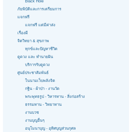
Black Hole
ภัยพิบัติและการเตรียมการ
แจกฟรี
แจกฟรี แต่มีค่าส่ง
เรื่องผี
จิตวิทยา & สุขภาพ
ทุกข์และปัญหาชีวิต
ดูดวง และ ทำนายฝัน
บริการรับดูดวง
ศูนย์ประชาสัมพันธ์
ในนามเว็บพลังจิต
กฐิน - ผ้าป่า - งานวัด
พระพุทธรูป - วิหารทาน - สิ่งก่อสร้าง
ธรรมทาน - วิทยาทาน
งานบวช
งานบุญอื่นๆ
อนุโมนาบุญ - อุทิศบุญส่วนกุศล