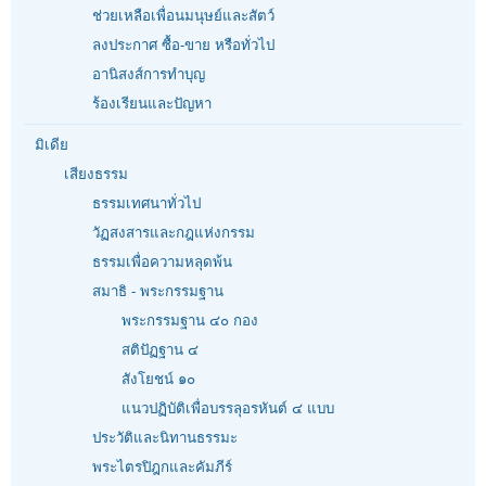
ช่วยเหลือเพื่อนมนุษย์และสัตว์
ลงประกาศ ซื้อ-ขาย หรือทั่วไป
อานิสงส์การทำบุญ
ร้องเรียนและปัญหา
มิเดีย
เสียงธรรม
ธรรมเทศนาทั่วไป
วัฏสงสารและกฎแห่งกรรม
ธรรมเพื่อความหลุดพ้น
สมาธิ - พระกรรมฐาน
พระกรรมฐาน ๔๐ กอง
สติปัฏฐาน ๔
สังโยชน์ ๑๐
แนวปฏิบัติเพื่อบรรลุอรหันต์ ๔ แบบ
ประวัติและนิทานธรรมะ
พระไตรปิฎกและคัมภีร์