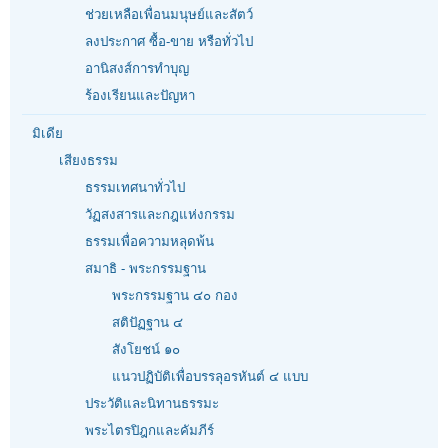
ช่วยเหลือเพื่อนมนุษย์และสัตว์
ลงประกาศ ซื้อ-ขาย หรือทั่วไป
อานิสงส์การทำบุญ
ร้องเรียนและปัญหา
มิเดีย
เสียงธรรม
ธรรมเทศนาทั่วไป
วัฏสงสารและกฎแห่งกรรม
ธรรมเพื่อความหลุดพ้น
สมาธิ - พระกรรมฐาน
พระกรรมฐาน ๔๐ กอง
สติปัฏฐาน ๔
สังโยชน์ ๑๐
แนวปฏิบัติเพื่อบรรลุอรหันต์ ๔ แบบ
ประวัติและนิทานธรรมะ
พระไตรปิฎกและคัมภีร์