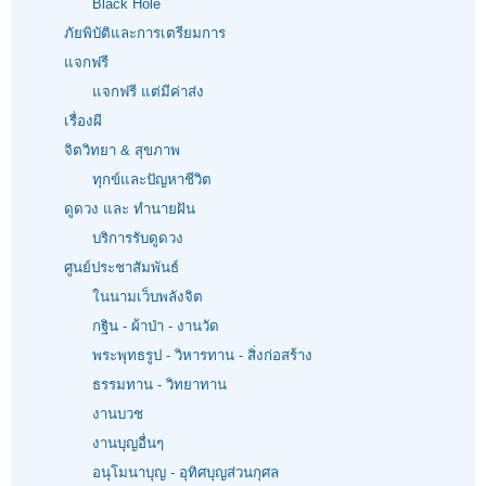
Black Hole
ภัยพิบัติและการเตรียมการ
แจกฟรี
แจกฟรี แต่มีค่าส่ง
เรื่องผี
จิตวิทยา & สุขภาพ
ทุกข์และปัญหาชีวิต
ดูดวง และ ทำนายฝัน
บริการรับดูดวง
ศูนย์ประชาสัมพันธ์
ในนามเว็บพลังจิต
กฐิน - ผ้าป่า - งานวัด
พระพุทธรูป - วิหารทาน - สิ่งก่อสร้าง
ธรรมทาน - วิทยาทาน
งานบวช
งานบุญอื่นๆ
อนุโมนาบุญ - อุทิศบุญส่วนกุศล