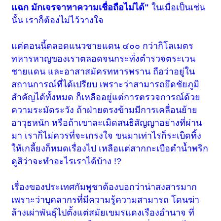
แฉก มักเจรจาหาความเชื่อถือไม่ได้"
ในเมื่อเป็นเช่น
นั้น เราก็ต้องไม่ไว้วางใจ
แต่ตอนนี้ตลอดแนวชายแดน ๔๐๐ กว่ากิโลเมตร
ทหารหาญของเราตลอดจนกระทั่งตำรวจตระเวน
ชายแดน และอาสาสมัครทหารพราน ถือว่าอยู่ใน
สถานการณ์ที่ได้เปรียบ เพราะว่าสามารถยึดชัยภูมิ
สำคัญได้ทั้งหมด ก็เหลืออยู่แต่การตรวจการณ์ด้วย
ความระมัดระวัง ถ้าฝ่ายตรงข้ามมีการเคลื่อนย้าย
อาวุธหนัก หรือถ้าเขาละเมิดสนธิสัญญาอย่างที่ผ่าน
มา เราก็ไม่ควรที่จะเกรงใจ ขนมาเท่าไรก็ระเบิดทิ้ง
ให้เกลี้ยงก็หมดเรื่องไป เหลือแต่สากกะเบือตำน้ำพริก
ดูสิว่าจะทำอะไรเราได้บ้าง !?
เรื่องของประเทศกัมพูชาต้องบอกว่าน่าสงสารมาก
เพราะว่าบุคลากรที่มีความรู้ความสามารถ โดนฆ่า
ล้างเผ่าพันธุ์ไปตั้งแต่สมัยเขมรแดงเรืองอำนาจ ที่