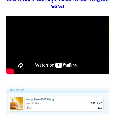
๒๕๖๘
ไฟล์ที่แนบมา:
siangdham 680730.jpg
ขนาดไฟล์:
257.9 KB
เปิดดู:
120