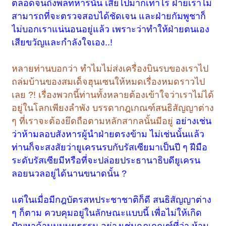
ตลอดจนถึงพลทหารนั้น เสียไปมากเท่าไร ฝ่ายเราไม่
สามารถที่จะตรวจสอบได้ชัดเจน และฝ่ายกัมพูชาก็
ไม่บอกเราแน่นอนอยู่แล้ว เพราะว่าทำให้ฝ่ายตนเอง
เสียขวัญและกำลังใจเอง..!
หลายท่านบอกว่า ทำไมไม่ส่งเครื่องบินรบของเราไป
ถล่มบ้านของสมเด็จฮุนเซนให้หมดเรื่องหมดราวไป
เลย ?! เรื่องพวกนี้ท่านทั้งหลายต้องเข้าใจว่าเราไม่ได้
อยู่ในโลกเพียงลำพัง บรรดากฎเกณฑ์สนธิสัญญาต่าง
ๆ ที่เราจะต้องยึดถือตามหลักสากลนั้นมีอยู่
อย่างเช่น
ว่าห้ามลอบสังหารผู้นำฝ่ายตรงข้าม ไม่เช่นนั้นแล้ว
ท่านก็จะสงสัยว่ายูเครนรบกับรัสเซียมาเป็นปี ๆ ฝีมือ
ระดับรัสเซียมีหรือที่จะปล่อยประธานาธิบดียูเครน
ลอยนวลอยู่ได้นานขนาดนั้น ?
แต่ในเมื่อมีกฎบัตรสหประชาชาติก็ดี สนธิสัญญาต่าง
ๆ ก็ตาม ควบคุมอยู่ในลักษณะแบบนี้ เพื่อไม่ให้เกิด
ปัญหาด้านมนุษยธรรม อย่างเช่นกฎเกณฑ์ที่ว่า ห้าม