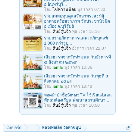
อ.อินทร์บุรี...
โดย
ไข่หวานน้อย
พุธ เวลา 07:30
ร่วมสมทบทุนดูแลรักษาพระสงฆ์ผู้
อาพาธหรือชราภาพ วัดประชานิรมิต
อ.เมือง จ.บุรีรัมย์
โดย
ศิษย์รุ่นจิ๋ว
พุธ เวลา 15:16
ร่วมถวายภัตตาหารแด่พระภิกษุสงฆ์
1,000 กว่ารูป...
โดย
ศิษย์รุ่นจิ๋ว
อังคาร เวลา 22:07
เสียงธรรมจากวัดท่าขนุน วันอังคารที่
๔ สิงหาคม ๒๕๖๙
โดย
iamfu
พุธ เวลา 10:36
เสียงธรรมจากวัดท่าขนุน วันพุธที่ ๕
สิงหาคม ๒๕๖๙
โดย
iamfu
พุธ เวลา 19:48
ทอดผ้าป่าซื้อSmart TV ใช้เรียน&สอน
พัดลมห้องเรียน พัฒนาสถานศึกษา...
โดย
ศิษย์รุ่นจิ๋ว
พุธ เวลา 10:50
เว็บบอร์ด
...
หลวงพ่อเล็ก วัดท่าขนุน