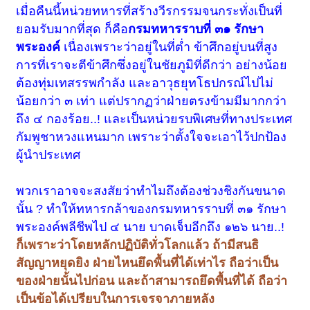
เมื่อคืนนี้หน่วยทหารที่สร้างวีรกรรมจนกระทั่งเป็นที่
ยอมรับมากที่สุด ก็คือ
กรมทหารราบที่ ๓๑ รักษา
พระองค์
เนื่องเพราะว่าอยู่ในที่ต่ำ ข้าศึกอยู่บนที่สูง
การที่เราจะตีข้าศึกซึ่งอยู่ในชัยภูมิที่ดีกว่า อย่างน้อย
ต้องทุ่มเทสรรพกำลัง และอาวุธยุทโธปกรณ์ไปไม่
น้อยกว่า ๓ เท่า แต่ปรากฏว่าฝ่ายตรงข้ามมีมากกว่า
ถึง ๔ กองร้อย..! และเป็นหน่วยรบพิเศษที่ทางประเทศ
กัมพูชาหวงแหนมาก เพราะว่าตั้งใจจะเอาไว้ปกป้อง
ผู้นำประเทศ
พวกเราอาจจะสงสัยว่าทำไมถึงต้องช่วงชิงกันขนาด
นั้น ? ทำให้ทหารกล้าของกรมทหารราบที่ ๓๑ รักษา
พระองค์พลีชีพไป ๔ นาย บาดเจ็บอีกถึง ๑๒๖ นาย..!
ก็เพราะว่าโดยหลักปฏิบัติทั่วโลกแล้ว ถ้ามีสนธิ
สัญญาหยุดยิง ฝ่ายไหนยึดพื้นที่ได้เท่าไร ถือว่าเป็น
ของฝ่ายนั้นไปก่อน และถ้าสามารถยึดพื้นที่ได้ ถือว่า
เป็นข้อได้เปรียบในการเจรจาภายหลัง