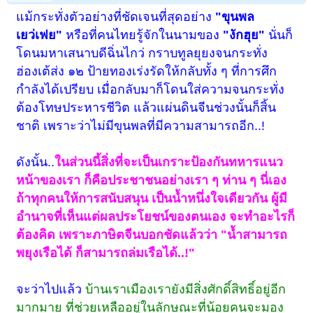
แม้กระทั่งตัวอย่างที่ชัดเจนที่สุดอย่าง
"ขุนพล
เยว่เฟย"
หรือที่คนไทยรู้จักในนามของ
"งักฮุย"
นั่นก็
โดนมหาเสนาบดีฉิ่นไกว่ กราบทูลยุยงจนกระทั่ง
ฮ่องเต้ส่ง ๑๒ ป้ายทองเร่งรัดให้กลับทั้ง ๆ ที่การศึก
กำลังได้เปรียบ เมื่อกลับมาก็โดนใส่ความจนกระทั่ง
ต้องโทษประหารชีวิต แล้วแผ่นดินจีนช่วงนั้นก็สิ้น
ชาติ เพราะว่าไม่มีขุนพลที่มีความสามารถอีก..!
ดังนั้น..
ในส่วนนี้สิ่งที่จะเป็นเกราะป้องกันทหารแนว
หน้าของเรา ก็คือประชาชนอย่างเรา ๆ ท่าน ๆ นี่เอง
ถ้าทุกคนให้การสนับสนุน เป็นน้ำหนึ่งใจเดียวกัน ผู้มี
อำนาจที่เห็นแต่ผลประโยชน์ของตนเอง จะทำอะไรก็
ต้องคิด เพราะภาษิตจีนบอกชัดแล้วว่า "น้ำสามารถ
พยุงเรือได้ ก็สามารถล่มเรือได้..!"
จะว่าไปแล้ว
บ้านเราเมืองเรายังมีสิ่งศักดิ์สิทธิ์อยู่อีก
มากมาย ที่ช่วยเหลืออยู่ในลักษณะที่น้อยคนจะมอง