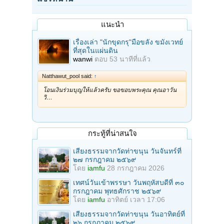
แนะนำ
เรื่องเล่า "นักขุดกรุ"มือขลัง ขมังเวทย์
ที่สุดในแผ่นดิน
wanwi
ตอบ
53 นาทีที่แล้ว
Natthawut_pool said:
↑
โอนเงินร่วมบุญให้แล้วครับ ขอขอบพระคุณ คุณอาวัน
วิ…
กระทู้ที่น่าสนใจ
เสียงธรรมจากวัดท่าขนุน วันจันทร์ที่
๒๗ กรกฎาคม ๒๕๖๙
โดย
iamfu
28 กรกฎาคม 2026
เทศน์วันเข้าพรรษา วันพฤหัสบดีที่ ๓๐
กรกฎาคม พุทธศักราช ๒๕๖๙
โดย
iamfu
อาทิตย์ เวลา 17:06
เสียงธรรมจากวัดท่าขนุน วันอาทิตย์ที่
๒๖ กรกฎาคม ๒๕๖๙