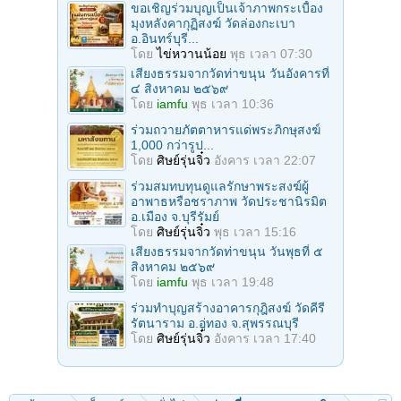
ขอเชิญร่วมบุญเป็นเจ้าภาพกระเบื้อง
มุงหลังคากุฏิสงฆ์ วัดล่องกะเบา
อ.อินทร์บุรี...
โดย
ไข่หวานน้อย
พุธ เวลา 07:30
เสียงธรรมจากวัดท่าขนุน วันอังคารที่
๔ สิงหาคม ๒๕๖๙
โดย
iamfu
พุธ เวลา 10:36
ร่วมถวายภัตตาหารแด่พระภิกษุสงฆ์
1,000 กว่ารูป...
โดย
ศิษย์รุ่นจิ๋ว
อังคาร เวลา 22:07
ร่วมสมทบทุนดูแลรักษาพระสงฆ์ผู้
อาพาธหรือชราภาพ วัดประชานิรมิต
อ.เมือง จ.บุรีรัมย์
โดย
ศิษย์รุ่นจิ๋ว
พุธ เวลา 15:16
เสียงธรรมจากวัดท่าขนุน วันพุธที่ ๕
สิงหาคม ๒๕๖๙
โดย
iamfu
พุธ เวลา 19:48
ร่วมทำบุญสร้างอาคารกุฎิสงฆ์ วัดคีรี
รัตนาราม อ.อู่ทอง จ.สุพรรณบุรี
โดย
ศิษย์รุ่นจิ๋ว
อังคาร เวลา 17:40