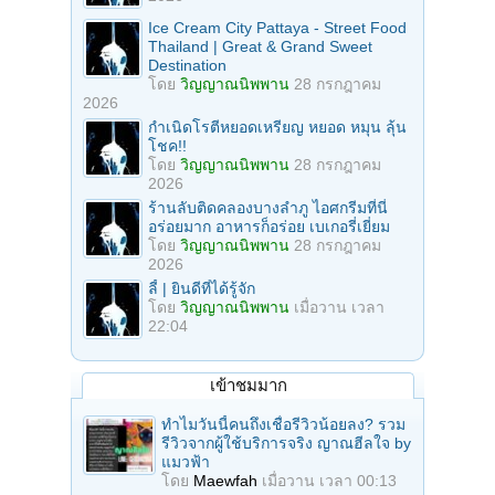
Ice Cream City Pattaya - Street Food
Thailand | Great & Grand Sweet
Destination
โดย
วิญญาณนิพพาน
28 กรกฎาคม
2026
กำเนิดโรตีหยอดเหรียญ หยอด หมุน ลุ้น
โชค!!
โดย
วิญญาณนิพพาน
28 กรกฎาคม
2026
ร้านลับติดคลองบางลำภู ไอศกรีมที่นี่
อร่อยมาก อาหารก็อร่อย เบเกอรี่เยี่ยม
โดย
วิญญาณนิพพาน
28 กรกฎาคม
2026
ลี้ | ยินดีที่ได้รู้จัก
โดย
วิญญาณนิพพาน
เมื่อวาน เวลา
22:04
เข้าชมมาก
ทำไมวันนี้คนถึงเชื่อรีวิวน้อยลง? รวม
รีวิวจากผู้ใช้บริการจริง ญาณฮีลใจ by
แมวฟ้า
โดย
Maewfah
เมื่อวาน เวลา 00:13