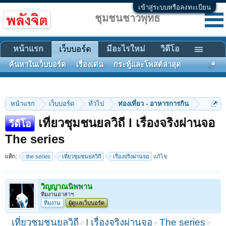
เข้าสู่ระบบหรือลงทะเบียน
ชุมชนชาวพุทธ
หน้าแรก
มีอะไรใหม่
วิดีโอ
เว็บบอร์ด
ค้นหาในเว็บบอร์ด
เรื่องเด่น
กระทู้และโพสต์ล่าสุด
หน้าแรก
เว็บบอร์ด
ทั่วไป
ท่องเที่ยว - อาหารการกิน
เที่ยวชุมชนยลวิถี I เรื่องจริงผ่านจอ
วีดีโอ
The series
แท็ก:
the series
เที่ยวชุมชนยลวิถี
เรื่องจริงผ่านจอ
แก้ไข
วิญญาณนิพพาน
ทีมงานอาสาฯ
ทีมงาน
ผู้ดูแลเว็บบอร์ด
เที่ยวชุมชนยลวิถี
I
เรื่องจริงผ่านจอ
The series