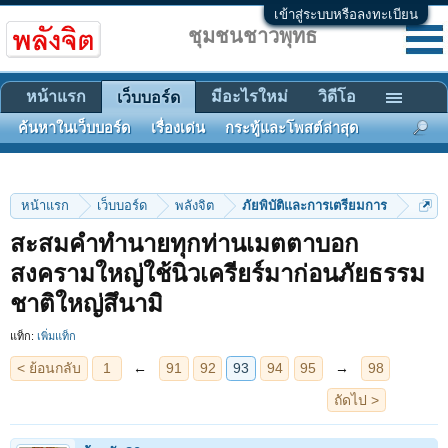
เข้าสู่ระบบหรือลงทะเบียน
ชุมชนชาวพุทธ
หน้าแรก
มีอะไรใหม่
วิดีโอ
เว็บบอร์ด
ค้นหาในเว็บบอร์ด
เรื่องเด่น
กระทู้และโพสต์ล่าสุด
หน้าแรก
เว็บบอร์ด
พลังจิต
ภัยพิบัติและการเตรียมการ
สะสมคำทำนายทุกท่านเมตตาบอก
< ย้อนกลับ
1
←
91
92
93
94
95
→
98
สงครามใหญ่ใช้นิวเครียร์มาก่อนภัยธรรม
ถัดไป >
ชาติใหญ่สึนามิ
แท็ก:
เพิ่มแท็ก