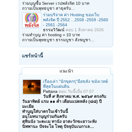
ร่วมบุญซื้อ Server เวปพลังจิต 10 บาท
ถวายเป็นพุทธบูชา สาธุครับ…
ร่วมบริจาค ค่า Hosting ของเว็บ
พลังจิต ปี 2552 ...2558 -2559 -2560
- 2561 -2564
ธรรมวิวัฒน์
ตอบ
1 สิงหาคม 2026
ร่วมทำบุญ ค่า hosting = 10 บาท
ถวายเป็นพุทธบูชา ธรรมบูชา สังฆบูชา…
แชร์หน้านี้
แนะนำ
เรื่องเล่า "นักขุดกรุ"มือขลัง ขมังเวทย์
ที่สุดในแผ่นดิน
Pattana
ตอบ
วันนี้เมื่อ 07:57
วันที่ ๙ สิงหาคม พ.ศ. ๒๕๖๙ ตรงกับ
วันอาทิตย์ แรม ๑๑ ค่ำ เดือนแปดหลัง (๘๘) ปี
มะเมีย
ทำบุญใส่บาตรในเช้าวันนี้
อนุโมทนาบุญร่วมกันครับ
สุทินนัง วะตะเม ทานัง อาสะวักขะยาวะหัง
นิพพานะ ปัจจะโย โหตุ ปัจจุบันเนกาเล…