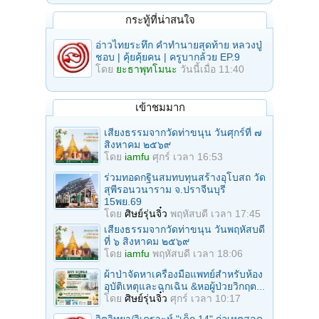
กระทู้ที่น่าสนใจ
อ่าวไทยระทึก คำทำนายสุดท้าย หลวงปู่
ชอบ | คุ้ยคุ้ยคน | ครูบากล้วย EP.9
โดย
ยะธาพุทโมนะ
วันนี้เมื่อ 11:40
เข้าชมมาก
เสียงธรรมจากวัดท่าขนุน วันศุกร์ที่ ๗
สิงหาคม ๒๕๖๙
โดย
iamfu
ศุกร์ เวลา 16:53
ร่วมทอดกฐินสมทบทุนสร้างอุโบสถ วัด
สุพีรอนวนาราม จ.ปราจีนบุรี
15พย.69
โดย
ศิษย์รุ่นจิ๋ว
พฤหัสบดี เวลา 17:45
เสียงธรรมจากวัดท่าขนุน วันพฤหัสบดี
ที่ ๖ สิงหาคม ๒๕๖๙
โดย
iamfu
พฤหัสบดี เวลา 18:06
ผ้าป่าจัดหาเครื่องมือแพทย์สำหรับห้อง
อุบัติเหตุและฉุกเฉิน &หอผู้ป่วยวิกฤต...
โดย
ศิษย์รุ่นจิ๋ว
ศุกร์ เวลา 10:17