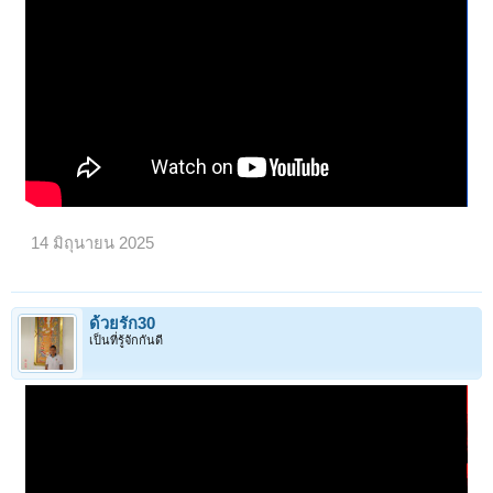
< ย้อนกลับ
1
←
91
92
93
94
95
→
98
14 มิถุนายน 2025
ถัดไป >
ด้วยรัก30
เป็นที่รู้จักกันดี