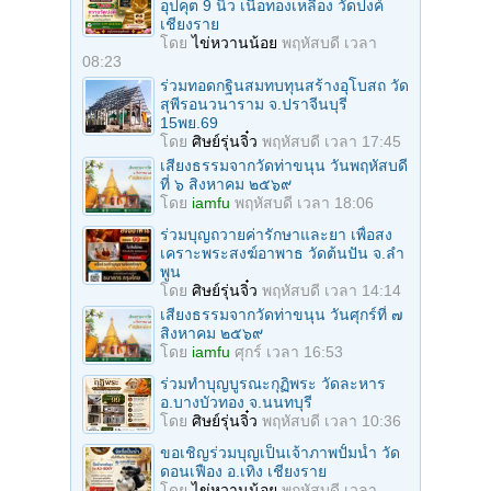
อุปคุต 9 นิ้ว เนื้อทองเหลือง วัดปงค์
เชียงราย
โดย
ไข่หวานน้อย
พฤหัสบดี เวลา
08:23
ร่วมทอดกฐินสมทบทุนสร้างอุโบสถ วัด
สุพีรอนวนาราม จ.ปราจีนบุรี
15พย.69
โดย
ศิษย์รุ่นจิ๋ว
พฤหัสบดี เวลา 17:45
เสียงธรรมจากวัดท่าขนุน วันพฤหัสบดี
ที่ ๖ สิงหาคม ๒๕๖๙
โดย
iamfu
พฤหัสบดี เวลา 18:06
ร่วมบุญถวายค่ารักษาและยา เพื่อสง
เคราะพระสงฆ์อาพาธ วัดต้นปัน จ.ลํา
พูน
โดย
ศิษย์รุ่นจิ๋ว
พฤหัสบดี เวลา 14:14
เสียงธรรมจากวัดท่าขนุน วันศุกร์ที่ ๗
สิงหาคม ๒๕๖๙
โดย
iamfu
ศุกร์ เวลา 16:53
ร่วมทําบุญบูรณะกุฏิพระ วัดละหาร
อ.บางบัวทอง จ.นนทบุรี
โดย
ศิษย์รุ่นจิ๋ว
พฤหัสบดี เวลา 10:36
ขอเชิญร่วมบุญเป็นเจ้าภาพปั้มน้ำ วัด
ดอนเฟือง อ.เทิง เชียงราย
โดย
ไข่หวานน้อย
พฤหัสบดี เวลา