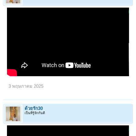
< ย้อนกลับ
1
←
90
91
92
93
94
→
98
ถัดไป >
3 พฤษภาคม 2025
ด้วยรัก30
เป็นที่รู้จักกันดี