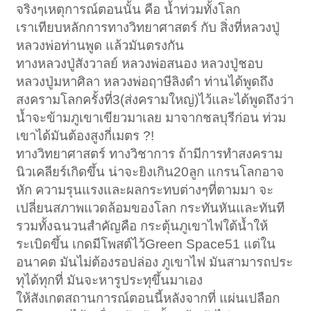
จริงๆเหตุการณ์ตอนนั้น คือ น้ำท่วมทั้งโลก
เราเทียบหลักการทางวิทยาศาสตร์ กับ สิ่งที่หลวงปู่
หลวงพ่อท่านพูด แล้วมันตรงกัน
ทางหลวงปู่สังวาลย์ หลวงพ่อสนอง หลวงปู่ชอบ
หลวงปู่มหาศิลา หลวงพ่อฤาษีลิงดำ ท่านได้พูดถึง
สงครามโลกครั้งที่3(ส่งครามใหญ่)ไว้และได้พูดถึงว่า
น้ำจะข้ามภูเขาเขียวมาเลย มาจากชลบุรีก่อน ท่วม
เขาได้มันต้องสูงกี่เมตร ?!
ทางวิทยาศาสตร์ ทางวิชาการ ถ้ามีการทำสงคราม
นิวเคลียร์เกิดขึ้น น่าจะยิงเกิน20ลูก แกรนโลกอาจ
หัก ความรุนแรงและผลกระทบต่างๆที่ตามมา จะ
เปลี่ยนสภาพแวดล้อมของโลก กระทันหันและทันที
รวมทั้งฉนวนสำคัญคือ กระตุ้นภูเขาไฟใต้น้ำให้
ระเบิดขึ้น เกดมีโพสต์ไว้Green Space51 แต่ใน
อนาคต มันไม่ต้องรอปล่อง ภูเขาไฟ มันสามารถประ
ทุได้ทุกที่ มันจะหารูประทุขึ้นมาเอง
ให้สังเกตสถานการณ์ตอนนี้หลังจากที่ แผ่นเปลือก