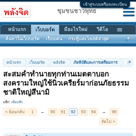
เข้าสู่ระบบหรือลงทะเบียน
ชุมชนชาวพุทธ
หน้าแรก
มีอะไรใหม่
วิดีโอ
เว็บบอร์ด
ค้นหาในเว็บบอร์ด
เรื่องเด่น
กระทู้และโพสต์ล่าสุด
หน้าแรก
เว็บบอร์ด
พลังจิต
ภัยพิบัติและการเตรียมการ
สะสมคำทำนายทุกท่านเมตตาบอก
< ย้อนกลับ
1
←
90
91
92
93
94
→
98
สงครามใหญ่ใช้นิวเครียร์มาก่อนภัยธรรม
ถัดไป >
ชาติใหญ่สึนามิ
แท็ก:
เพิ่มแท็ก