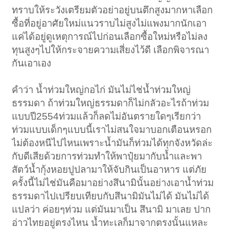
ทราบให้ระวังเตรียมตัวอย่าอยู่บนตึกสูงมากหาเลือก
ซื้อที่อยู่อาศัยใหม่แนวราบไม่สูงไม่แพงมากนักเอา
แค่ได้อยู่ดูเหตุการณ์ไปก่อนเลือกซื้อใหม่หรือไม่ลง
ทุนสูงๆไปให้กระจายความเสี่ยงไว้ดี เลือกพิจารณา
กันเอาเอง
คำว่า น้ำท่วมใหญ่กอไก่ มันไม่ไช่น้ำท่วมใหญ่
ธรรมดา ถ้าท่วมใหญ่ธรรมดาก็ไม่กลัวอะไรถ้าท่วม
แบบปี2554ท่วมแล้วก็ลดไม่อันตรายใดๆเรียกว่า
ท่วมแบบเด็กๆแบบนี้เราไม่สนใจมาบอกเตือนหรอก
ไม่ต้องหนีไปไหนเพราะน้ำมันก็ท่วมได้ทุกจังหวัดล่ะ
กับดีเสียด้วยการท่วมทำให้พาปุ๋ยมากับน้ำและพา
สัตว์น้ำกุ้งหอยปูปลามาให้จับกินเป็นอาหาร แต่ภัย
ครั้งนี้ไม่ไช่มันคือมาอย่างสึนามินั้นอย่างเอาน้ำท่วม
ธรรมดาไปเปรียบเทียบกับสึนามิมันไม่ได้ มันไม่ได้
แปลว่า ค่อยๆท่วม แต่มันมาเป็น สึนามิ มาเลย ปาก
อ่าวไทยอยู่ตรงไหน น้ำทะเลก็มาจากตรงนั้นแหละ