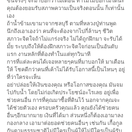
ขึ้นจริงๆ จะมาบอกว่าไม่เตือน ทำไมไม่บอกไม่ได้นะ
คุณต้องยอมรับสภาพความเป็นจริงตอนนั้น ก็เท่านั้น
เอง
ถ้าน้ำข้ามเขามาจากชลบุรี ตามที่หลวงปู่ท่านพูด
นึกถึงเอาเองว่า คนที่จะต้องจากไปกี่ล้านๆ ชีวิต
สภาวะจิตใจถ้าไม่แกร่งจริง ไม่ได้ถูกฝึกมา จะรับได้
มั้ย ระบบถึงให้ต้องฝึกสภาวะจิตใจก่อนเป็นอันดับ
แรก งานหลักที่ต้องทำในแต่ทุกวินาที
การที่แต่ละคนได้เจอหลายๆคนที่มาบอกให้ มาเตือน
ให้ โชคดีกว่าคนที่เค้าไม่ได้รับโอกาสนี้เป็นไหนๆ อยู่
ที่ว่าใครจะเห็น
อย่าปล่อยให้เงินของคุณ หรือโอกาสของคุณ มันจม
ไปกับน้ำ โดยไม่ก่อเกิดประโยชน์อะไรเลย อยู่เพื่อ
ช่วยคนอื่น การที่คุณมาซื้อที่ดินไว้ นอกจากคุณจะ
ได้ช่วยตัวเอง ครอบครัวคุณแล้ว คุณยังได้ช่วยคน
อื่นๆอีกมากมาย เงินที่ได้มา ส่วนหนึ่งก็ต้องเอามาลง
กองกลาง เอามาต่อยอดช่วยคนอื่นๆ เช่นกัน เกื้อกูล
กันตามธรรมชาติไม่มีใครเป็นผู้ให้ไม่มีใครเป็นผู้รับ