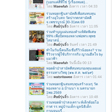
(บอกแค่สีที่ใช่ รู้เรื่องหมด)...
โดย
Maewfah
อังคาร เวลา 04:33
ร่วมทอดกฐินสามัคคีเพื่อสมทบทุน
สร้างอุโบสถ วัดปากตกสามัคคี
จ.เพชรบูรณ์ 30-31ตค.69
โดย
ศิษย์รุ่นจิ๋ว
อังคาร เวลา 11:05
ร่วมทําบุญแผ่นทองคำแท้คัดพิเศษ
99% เพื่อปิดทองหลวงพ่อพระพุทธ
ไสยาสน์...
โดย
ศิษย์รุ่นจิ๋ว
จันทร์ เวลา 21:49
ทำไมวันนี้คนถึงเชื่อรีวิวน้อยลง? รวม
รีวิวจากผู้ใช้บริการจริง ญาณฮีลใจ by
แมวฟ้า
โดย
Maewfah
วันนี้เมื่อ 00:13
ทอดผ้าป่าสามัคคีสมทบกองทุนเผยแผ่
ธรรมทางวิทยุ (๑๒ ส.ค. ๒๕๖๙)
โดย
watsritawee
อังคาร เวลา 01:44
ร่วมทอดกฐินสมทบทุนสร้างเมรุ วัด
ทองหลาง อ.บ้านนา จ.นครนายก
1พย.2569
โดย
ศิษย์รุ่นจิ๋ว
อังคาร เวลา 10:48
ร่วมทอดผ้าป่าสงเคราะห์เด็กด้อยโอ
กาศ รร.หมู่บ้านเด็ก-มูลนิธิเด็ก
กาญจนบุรี...