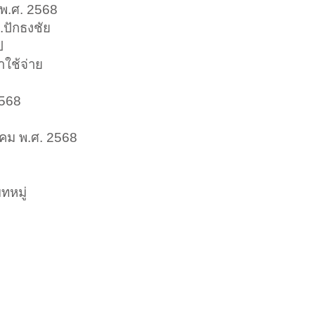
 พ.ศ. 2568
ปักธงชัย
ป
าใช้จ่าย
2568
าคม พ.ศ. 2568
ทหมู่