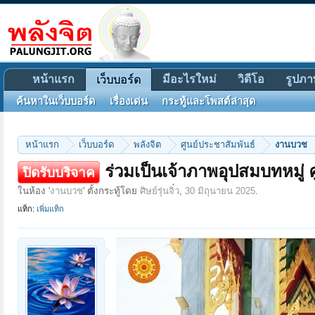
หน้าแรก
มีอะไรใหม่
วิดีโอ
รูปภา
เว็บบอร์ด
ค้นหาในเว็บบอร์ด
เรื่องเด่น
กระทู้และโพสต์ล่าสุด
หน้าแรก
เว็บบอร์ด
พลังจิต
ศูนย์ประชาสัมพันธ์
งานบวช
ร่วมเป็นเจ้าภาพอุปสมบทหมู
ปิดรับบริจาค
ในห้อง '
งานบวช
' ตั้งกระทู้โดย
ศิษย์รุ่นจิ๋ว
,
30 มิถุนายน 2025
.
แท็ก:
เพิ่มแท็ก