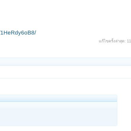
e/1HeRdy6oB8/
แก้ไขครั้งล่าสุด:
1