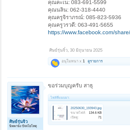
คุณคะเน: 083-691-5599
คุณนลิน: 062-318-4440
คุณครูจิราภรณ์: 085-823-5936
คุณครูวรวดี: 063-491-5655
https://www.facebook.com/shar
ศิษย์รุ่นจิ๋ว
,
30 มิถุนายน 2025
อนุโมทนา x
1
ดูรายการ
ขอร่วมบุญครับ สาธุ
ไฟล์ที่แนบมา:
20250630_193943.jpg
ขนาดไฟล์:
134.6 KB
เปิดดู:
71
ศิษย์รุ่นจิ๋ว
นิพพานัง ปัจจโยโหตุ