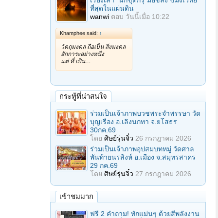
เรื่องเล่า "นักขุดกรุ"มือขลัง ขมังเวทย์
ที่สุดในแผ่นดิน
wanwi
ตอบ
วันนี้เมื่อ 10:22
Khamphee said:
↑
วัตถุมงคล ถือเป็น สิ่งมงคล
สักการะอย่างหนึ่ง
แต่ ที่ เป็น…
กระทู้ที่น่าสนใจ
ร่วมเป็นเจ้าภาพบวชพระจำพรรษา วัด
บุญเรือง อ.เลิงนกทา จ.ยโสธร
30กค.69
โดย
ศิษย์รุ่นจิ๋ว
26 กรกฎาคม 2026
ร่วมเป็นเจ้าภาพอุปสมบทหมู่ วัดศาล
พันท้ายนรสิงห์ อ.เมือง จ.สมุทรสาคร
29 กค.69
โดย
ศิษย์รุ่นจิ๋ว
27 กรกฎาคม 2026
เข้าชมมาก
ฟรี 2 คำถาม! ทักแม่นๆ ด้วยสีพลังงาน