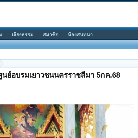
พ
เสียงธรรม
สมาชิก
ห้องสนทนา
่ ศูนย์อบรมเยาวชนนครราชสีมา 5กค.68