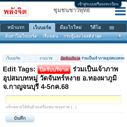
เข้าสู่ระบบหรือลงทะเบียน
ชุมชนชาวพุทธ
หน้าแรก
มีอะไรใหม่
วิดีโอ
เว็บบอร์ด
ค้นหาในเว็บบอร์ด
เรื่องเด่น
กระทู้และโพสต์ล่าสุด
เว็บบอร์ด
...
งานบวช
ปิดรับบริจาค
ร่วมเป็นเจ้าภาพอุปสมบทหมู่ 
Edit Tags:
ร่วมเป็นเจ้าภาพ
ปิดรับบริจาค
อุปสมบทหมู่ วัดจันทร์หงาย อ.ทองผาภูมิ
จ.กาญจนบุรี 4-5กค.68
แท็กหลายให้คั่นด้วยเครื่องหมายจุลภาค ( , )