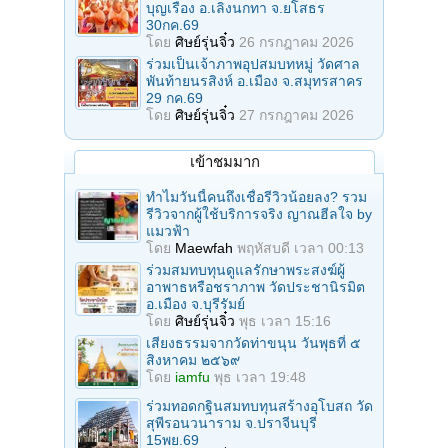
บุญเรือง อ.เลิงนกทา จ.ยโสธร
30กค.69
โดย
ศิษย์รุ่นจิ๋ว
26 กรกฎาคม 2026
ร่วมเป็นเจ้าภาพอุปสมบทหมู่ วัดศาล
พันท้ายนรสิงห์ อ.เมือง จ.สมุทรสาคร
29 กค.69
โดย
ศิษย์รุ่นจิ๋ว
27 กรกฎาคม 2026
เข้าชมมาก
ทำไมวันนี้คนถึงเชื่อรีวิวน้อยลง? รวม
รีวิวจากผู้ใช้บริการจริง ญาณฮีลใจ by
แมวฟ้า
โดย
Maewfah
พฤหัสบดี เวลา 00:13
ร่วมสมทบทุนดูแลรักษาพระสงฆ์ผู้
อาพาธหรือชราภาพ วัดประชานิรมิต
อ.เมือง จ.บุรีรัมย์
โดย
ศิษย์รุ่นจิ๋ว
พุธ เวลา 15:16
เสียงธรรมจากวัดท่าขนุน วันพุธที่ ๕
สิงหาคม ๒๕๖๙
โดย
iamfu
พุธ เวลา 19:48
ร่วมทอดกฐินสมทบทุนสร้างอุโบสถ วัด
สุพีรอนวนาราม จ.ปราจีนบุรี
15พย.69