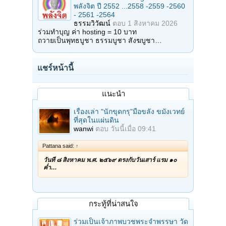
พลังจิต ปี 2552 ...2558 -2559 -2560
- 2561 -2564
ธรรมวิวัฒน์
ตอบ
1 สิงหาคม 2026
ร่วมทำบุญ ค่า hosting = 10 บาท
ถวายเป็นพุทธบูชา ธรรมบูชา สังฆบูชา…
แชร์หน้านี้
แนะนำ
เรื่องเล่า "นักขุดกรุ"มือขลัง ขมังเวทย์
ที่สุดในแผ่นดิน
wanwi
ตอบ
วันนี้เมื่อ 09:41
Pattana said:
↑
วันที่ ๘ สิงหาคม พ.ศ. ๒๕๖๙ ตรงกับวันเสาร์ แรม ๑๐
ค่ำ…
กระทู้ที่น่าสนใจ
ร่วมเป็นเจ้าภาพบวชพระจำพรรษา วัด