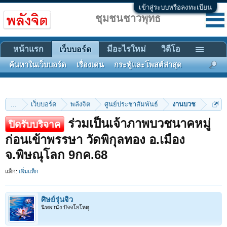
เข้าสู่ระบบหรือลงทะเบียน
ชุมชนชาวพุทธ
หน้าแรก
มีอะไรใหม่
วิดีโอ
เว็บบอร์ด
ค้นหาในเว็บบอร์ด
เรื่องเด่น
กระทู้และโพสต์ล่าสุด
...
เว็บบอร์ด
พลังจิต
ศูนย์ประชาสัมพันธ์
งานบวช
ร่วมเป็นเจ้าภาพบวชนาคหมู่
ปิดรับบริจาค
ก่อนเข้าพรรษา วัดพิกุลทอง อ.เมือง
จ.พิษณุโลก 9กค.68
แท็ก:
เพิ่มแท็ก
ศิษย์รุ่นจิ๋ว
นิพพานัง ปัจจโยโหตุ