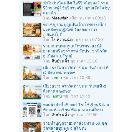
ทำไมวันนี้คนถึงเชื่อรีวิวน้อยลง? รวม
รีวิวจากผู้ใช้บริการจริง ญาณฮีลใจ by
แมวฟ้า
โดย
Maewfah
เมื่อวาน เวลา 00:13
ขอเชิญร่วมบุญเป็นเจ้าภาพกระเบื้อง
มุงหลังคากุฏิสงฆ์ วัดล่องกะเบา
อ.อินทร์บุรี...
โดย
ไข่หวานน้อย
พุธ เวลา 07:30
ร่วมสมทบทุนดูแลรักษาพระสงฆ์ผู้
อาพาธหรือชราภาพ วัดประชานิรมิต
อ.เมือง จ.บุรีรัมย์
โดย
ศิษย์รุ่นจิ๋ว
พุธ เวลา 15:16
เสียงธรรมจากวัดท่าขนุน วันอังคารที่
๔ สิงหาคม ๒๕๖๙
โดย
iamfu
พุธ เวลา 10:36
เสียงธรรมจากวัดท่าขนุน วันพุธที่ ๕
สิงหาคม ๒๕๖๙
โดย
iamfu
พุธ เวลา 19:48
ทอดผ้าป่าซื้อSmart TV ใช้เรียน&สอน
พัดลมห้องเรียน พัฒนาสถานศึกษา...
โดย
ศิษย์รุ่นจิ๋ว
พุธ เวลา 10:50
ร่วมทําบุญถวายมหาสังฆทาน 69 ชุด
วัดพลายชุมพล จ.สุโขทัย