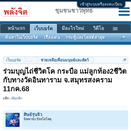
เข้าสู่ระบบหรือลงทะเบียน
ชุมชนชาวพุทธ
หน้าแรก
มีอะไรใหม่
วิดีโอ
เว็บบอร์ด
ค้นหาในเว็บบอร์ด
เรื่องเด่น
กระทู้และโพสต์ล่าสุด
เว็บบอร์ด
...
ช่วยเหลือเพื่อนมนุษย์และสัตว์
ร่วมบุญไถ่ชีวิตโค กระบือ แม่ลูกท้อง2ชีวิต
กับทางวัดอินทาราม จ.สมุทรสงคราม
11กค.68
แท็ก:
เพิ่มแท็ก
ศิษย์รุ่นจิ๋ว
นิพพานัง ปัจจโยโหตุ