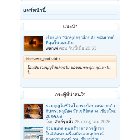
แชร์หน้านี้
แนะนำ
เรื่องเล่า "นักขุดกรุ"มือขลัง ขมังเวทย์
ที่สุดในแผ่นดิน
wanwi
ตอบ
วันนี้เมื่อ 20:53
Natthawut_pool said:
↑
โอนเงินร่วมบุญให้แล้วครับ ขอขอบพระคุณ คุณอาวัน
วิ…
กระทู้ที่น่าสนใจ
ร่วมบุญไถ่ชีวิตโคกระบือรวมหลายตัว
กับพระครูอ๊อด วัดเจดีย์หลวง เชียงใหม่
28กค.69
โดย
ศิษย์รุ่นจิ๋ว
25 กรกฎาคม 2026
ร่วมสมทบทุนสร้างอาคารผู้ป่วย
ใน&จัดหาเครื่องมือและอุปกรณ์
ทางการแพทย์ รพ.เชียงขวัญ