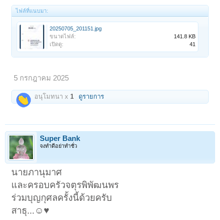
ไฟล์ที่แนบมา:
20250705_201151.jpg
ขนาดไฟล์:
141.8 KB
เปิดดู:
41
5 กรกฎาคม 2025
อนุโมทนา x
1
ดูรายการ
Super Bank
จงทำดีอย่าทำชั่ว
นายภานุมาศ
และครอบครัวจตุรพิพัฒนพร
ร่วมบุญกุศลครั้งนี้ด้วยครับ
สาธุ...☺️♥️