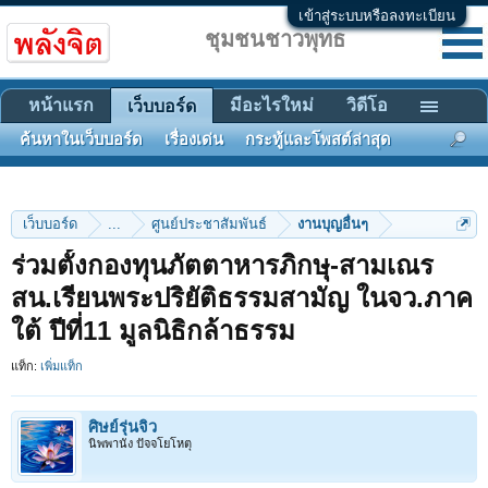
เข้าสู่ระบบหรือลงทะเบียน
ชุมชนชาวพุทธ
หน้าแรก
มีอะไรใหม่
วิดีโอ
เว็บบอร์ด
ค้นหาในเว็บบอร์ด
เรื่องเด่น
กระทู้และโพสต์ล่าสุด
เว็บบอร์ด
...
ศูนย์ประชาสัมพันธ์
งานบุญอื่นๆ
ร่วมตั้งกองทุนภัตตาหารภิกษุ-สามเณร
สน.เรียนพระปริยัติธรรมสามัญ ในจว.ภาค
ใต้ ปีที่11 มูลนิธิกล้าธรรม
แท็ก:
เพิ่มแท็ก
ศิษย์รุ่นจิ๋ว
นิพพานัง ปัจจโยโหตุ