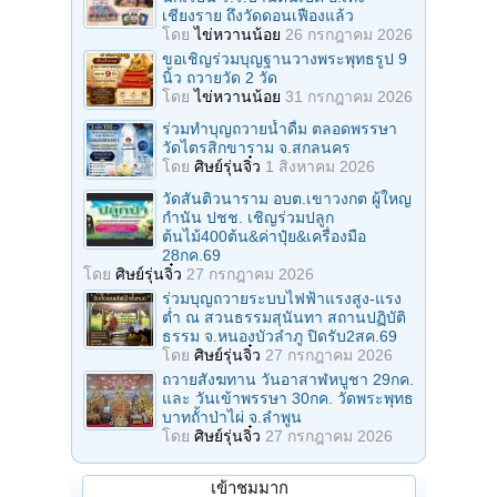
เชียงราย ถึงวัดดอนเฟืองแล้ว
โดย
ไข่หวานน้อย
26 กรกฎาคม 2026
ขอเชิญร่วมบุญฐานวางพระพุทธรูป 9
นิ้ว ถวายวัด 2 วัด
โดย
ไข่หวานน้อย
31 กรกฎาคม 2026
ร่วมทําบุญถวายน้ำดื่ม ตลอดพรรษา
วัดไตรสิกขาราม จ.สกลนคร
โดย
ศิษย์รุ่นจิ๋ว
1 สิงหาคม 2026
วัดสันติวนาราม อบต.เขาวงกต ผู้ใหญ
กํานัน ปชช. เชิญร่วมปลูก
ต้นไม้400ต้น&ค่าปุ๋ย&เครื่องมือ
28กค.69
โดย
ศิษย์รุ่นจิ๋ว
27 กรกฎาคม 2026
ร่วมบุญถวายระบบไฟฟ้าแรงสูง-แรง
ต่ำ ณ สวนธรรมสุนันทา สถานปฏิบัติ
ธรรม จ.หนองบัวลำภู ปิดรับ2สค.69
โดย
ศิษย์รุ่นจิ๋ว
27 กรกฎาคม 2026
ถวายสังฆทาน วันอาสาฬหบูชา 29กค.
และ วันเข้าพรรษา 30กค. วัดพระพุทธ
บาทถั้าป่าไผ่ จ.ลําพูน
โดย
ศิษย์รุ่นจิ๋ว
27 กรกฎาคม 2026
เข้าชมมาก