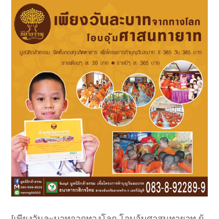
[เพียงวันละบาทจากทางโลก โอบอุ้มศาสนทายาท ผู้