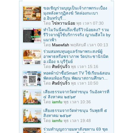
ขอเชิญร่วมบุญเป็นเจ้าภาพกระเบื้อง
มุงหลังคากุฏิสงฆ์ วัดล่องกะเบา
อ.อินทร์บุรี...
โดย
ไข่หวานน้อย
พุธ เวลา 07:30
ทำไมวันนี้คนถึงเชื่อรีวิวน้อยลง? รวม
รีวิวจากผู้ใช้บริการจริง ญาณฮีลใจ by
แมวฟ้า
โดย
Maewfah
พฤหัสบดี เวลา 00:13
ร่วมสมทบทุนดูแลรักษาพระสงฆ์ผู้
อาพาธหรือชราภาพ วัดประชานิรมิต
อ.เมือง จ.บุรีรัมย์
โดย
ศิษย์รุ่นจิ๋ว
พุธ เวลา 15:16
ทอดผ้าป่าซื้อSmart TV ใช้เรียน&สอน
พัดลมห้องเรียน พัฒนาสถานศึกษา...
โดย
ศิษย์รุ่นจิ๋ว
พุธ เวลา 10:50
เสียงธรรมจากวัดท่าขนุน วันอังคารที่
๔ สิงหาคม ๒๕๖๙
โดย
iamfu
พุธ เวลา 10:36
เสียงธรรมจากวัดท่าขนุน วันพุธที่ ๕
สิงหาคม ๒๕๖๙
โดย
iamfu
พุธ เวลา 19:48
ร่วมทําบุญถวายมหาสังฆทาน 69 ชุด