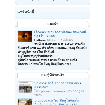
แชร์หน้านี้
แนะนำ
เรื่องเล่า "นักขุดกรุ"มือขลัง ขมังเวทย์
ที่สุดในแผ่นดิน
Pattana
ตอบ
23 นาทีที่แล้ว
วันที่ ๘ สิงหาคม พ.ศ. ๒๕๖๙ ตรงกับ
วันเสาร์ แรม ๑๐ ค่ำ เดือนแปดหลัง (๘๘) ปีมะเมีย
ทำบุญใส่บาตรในเช้าวันนี้
อนุโมทนาบุญร่วมกันครับ
สุทินนัง วะตะเม ทานัง อาสะวักขะยาวะหัง
นิพพานะ ปัจจะโย โหตุ ปัจจุบันเนกาเล…
กระทู้ที่น่าสนใจ
บุญถวายเก้าอี้ สำนักวิปัสสนาแพร่
ธรรมจักร
โดย
phraedhammajak
25 กรกฎาคม
2026
บุญมอบชุดเครื่องเขียนให้กับเด็ก
นักเรียน ร.ร.บ้านตีนเป็ด อ.เทิง