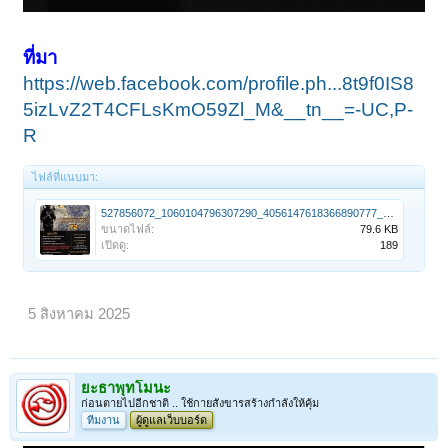
ที่มา
https://web.facebook.com/profile.ph...8t9f0IS8
5izLvZ2T4CFLsKmO59Zl_M&__tn__=-UC,P-
R
ไฟล์ที่แนบมา:
527856072_1060104796307290_4056147618366890777_n (1).jpg
ขนาดไฟล์:
79.6 KB
เปิดดู:
189
5 สิงหาคม 2025
ยะธาพุทโมนะ
ก่อนตายไปอีกชาติ .. ใช้กายสังขารสร้างกำลังให้คุ้ม
ทีมงาน
ผู้ดูแลเว็บบอร์ด