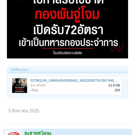
ไฟล์ที่แนบมา:
527981249_1969264543858492_3425205927413507448_n.jpg
ขนาดไฟล์:
51.8 KB
เปิดดู:
259
5 สิงหาคม 2025
ยะธาพุทโมนะ