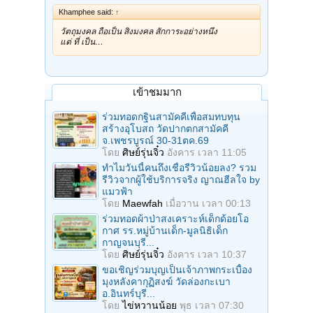
Khamphee said:
↑
วัตถุมงคล ถือเป็น สิ่งมงคล สักการะอย่างหนึ่ง
แต่ ที่ เป็น…
เข้าชมมาก
ร่วมทอดกฐินสามัคคีเพื่อสมทบทุน
สร้างอุโบสถ วัดปากตกสามัคคี
จ.เพชรบูรณ์ 30-31ตค.69
โดย
ศิษย์รุ่นจิ๋ว
อังคาร เวลา 11:05
ทำไมวันนี้คนถึงเชื่อรีวิวน้อยลง? รวม
รีวิวจากผู้ใช้บริการจริง ญาณฮีลใจ by
แมวฟ้า
โดย
Maewfah
เมื่อวาน เวลา 00:13
ร่วมทอดผ้าป่าสงเคราะห์เด็กด้อยโอ
กาศ รร.หมู่บ้านเด็ก-มูลนิธิเด็ก
กาญจนบุรี...
โดย
ศิษย์รุ่นจิ๋ว
อังคาร เวลา 10:37
ขอเชิญร่วมบุญเป็นเจ้าภาพกระเบื้อง
มุงหลังคากุฏิสงฆ์ วัดล่องกะเบา
อ.อินทร์บุรี...
โดย
ไข่หวานน้อย
พุธ เวลา 07:30