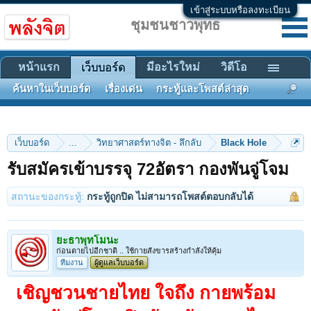
เข้าสู่ระบบหรือลงทะเบียน
ชุมชนชาวพุทธ
หน้าแรก
มีอะไรใหม่
วิดีโอ
เว็บบอร์ด
ค้นหาในเว็บบอร์ด
เรื่องเด่น
กระทู้และโพสต์ล่าสุด
เว็บบอร์ด
...
วิทยาศาสตร์ทางจิต - ลึกลับ
Black Hole
รับสมัครเข้าบรรจุ 72อัตรา กองพันจู่โจม
สถานะของกระทู้:
กระทู้ถูกปิด ไม่สามารถโพสต์ตอบกลับได้
ยะธาพุทโมนะ
ก่อนตายไปอีกชาติ .. ใช้กายสังขารสร้างกำลังให้คุ้ม
ทีมงาน
ผู้ดูแลเว็บบอร์ด
เชิญชวนชายไทย ใจถึง กายพร้อม