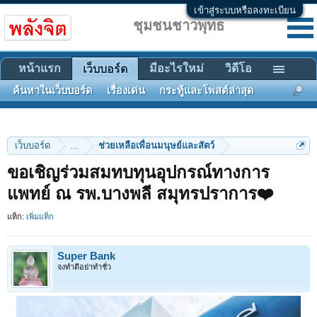
เข้าสู่ระบบหรือลงทะเบียน
ชุมชนชาวพุทธ
หน้าแรก
มีอะไรใหม่
วิดีโอ
เว็บบอร์ด
ค้นหาในเว็บบอร์ด
เรื่องเด่น
กระทู้และโพสต์ล่าสุด
เว็บบอร์ด
...
ช่วยเหลือเพื่อนมนุษย์และสัตว์
ขอเชิญร่วมสมทบทุนอุปกรณ์ทางการ
แพทย์ ณ รพ.บางพลี สมุทรปราการ❤️
แท็ก:
เพิ่มแท็ก
Super Bank
จงทำดีอย่าทำชั่ว