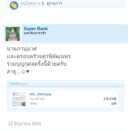
อนุโมทนา x
1
ดูรายการ
Super Bank
จงทำดีอย่าทำชั่ว
นายภานุมาศ
และครอบครัวจตุรพิพัฒนพร
ร่วมบุญกุศลครั้งนี้ด้วยครับ
สาธุ...☺️♥️
ไฟล์ที่แนบมา:
IMG_8903.jpeg
ขนาดไฟล์:
270.9 KB
เปิดดู:
109
22 มิถุนายน 2024