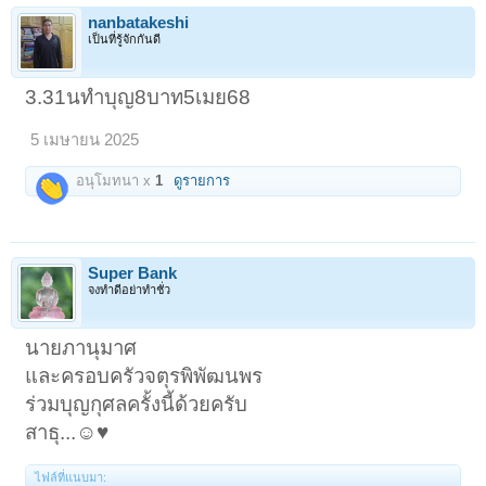
nanbatakeshi
เป็นที่รู้จักกันดี
3.31นทำบุญ8บาท5เมย68
5 เมษายน 2025
อนุโมทนา x
1
ดูรายการ
Super Bank
จงทำดีอย่าทำชั่ว
นายภานุมาศ
และครอบครัวจตุรพิพัฒนพร
ร่วมบุญกุศลครั้งนี้ด้วยครับ
สาธุ...☺️♥️
ไฟล์ที่แนบมา: