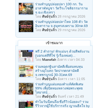
ร่วมทําบุญปล่อยปลา 100 กก. วัน
อาสาฬหบูชา วัดวีระโชติธรรมาราม
จ.ฉะเชิงเทรา
โดย
ศิษย์รุ่นจิ๋ว
28 กรกฎาคม 2026
ร่วมทําบุญปล่อยปลาไหล 108 ตัว วัด
อินทาราม จ.สมุทรสงคราม 30กค.69
โดย
ศิษย์รุ่นจิ๋ว
29 กรกฎาคม 2026
เข้าชมมาก
ฟรี 2 คำถาม! ทักแม่นๆ ด้วยสีพลังงาน
(บอกแค่สีที่ใช่ รู้เรื่องหมด)...
โดย
Maewfah
อังคาร เวลา 04:33
ร่วมทอดกฐินสามัคคีเพื่อสมทบทุน
สร้างอุโบสถ วัดปากตกสามัคคี
จ.เพชรบูรณ์ 30-31ตค.69
โดย
ศิษย์รุ่นจิ๋ว
อังคาร เวลา 11:05
ร่วมทําบุญแผ่นทองคำแท้คัดพิเศษ
99% เพื่อปิดทองหลวงพ่อพระพุทธ
ไสยาสน์...
โดย
ศิษย์รุ่นจิ๋ว
จันทร์ เวลา 21:49
ทำไมวันนี้คนถึงเชื่อรีวิวน้อยลง? รวม
รีวิวจากผู้ใช้บริการจริง ญาณฮีลใจ by