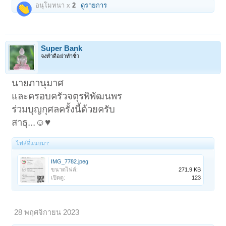
อนุโมทนา x
2
ดูรายการ
Super Bank
จงทำดีอย่าทำชั่ว
นายภานุมาศ
และครอบครัวจตุรพิพัฒนพร
ร่วมบุญกุศลครั้งนี้ด้วยครับ
สาธุ...☺️♥️
ไฟล์ที่แนบมา:
IMG_7782.jpeg
ขนาดไฟล์:
271.9 KB
เปิดดู:
123
28 พฤศจิกายน 2023