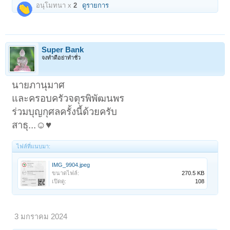
อนุโมทนา x
2
ดูรายการ
Super Bank
จงทำดีอย่าทำชั่ว
นายภานุมาศ
และครอบครัวจตุรพิพัฒนพร
ร่วมบุญกุศลครั้งนี้ด้วยครับ
สาธุ...☺️♥️
ไฟล์ที่แนบมา:
IMG_9904.jpeg
ขนาดไฟล์:
270.5 KB
เปิดดู:
108
3 มกราคม 2024