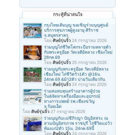
กระทู้ที่น่าสนใจ
กรุงไทยเติมบุญ ขอเชิญร่วมบุญศูนย์
บริการสุขภาพผู้สูงอายุ ศิริราช
จ.สมุทรสาคร
โดย
ศิษย์รุ่นจิ๋ว
24 กรกฎาคม 2026
ร่วมบุญไถ่ชีวิตโคกระบือรวมหลายตัว
กับพระครูอ๊อด วัดเจดีย์หลวง เชียงใหม่
28กค.69
โดย
ศิษย์รุ่นจิ๋ว
25 กรกฎาคม 2026
ร่วมบุญกับพระครูอ๊อด วัดเจดีย์หลวง
เชียงใหม่ ไถ่ชีวิตวัว1ตัว @16น.
24กค.69 &ม้า2ตัว บ่ายวันเดียวกัน
โดย
ศิษย์รุ่นจิ๋ว
24 กรกฎาคม 2026
ร่วมสมทบทุนสร้างอาคารผู้ป่วย
ใน&จัดหาเครื่องมือและอุปกรณ์
ทางการแพทย์ รพ.เชียงขวัญ
จ.ร้อยเอ็ด
โดย
ศิษย์รุ่นจิ๋ว
27 กรกฎาคม 2026
ร่วมบุญกับเเม่ชีภิรญา ปัญอิสสระ ณ
สวนปัญอิสรภาพ ราชบุรี ไถ่ชีวิตแม่วัว
ท้องแก่2ตัว 15น. 24กค.69นี้
โดย
ศิษย์รุ่นจิ๋ว
24 กรกฎาคม 2026