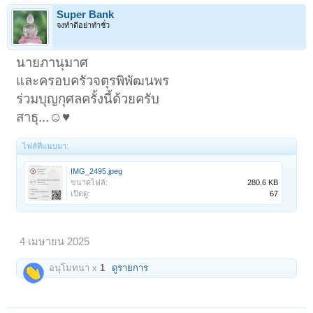
Super Bank
จงทำดีอย่าทำชั่ว
นายภานุมาศ
และครอบครัวจตุรพิพัฒนพร
ร่วมบุญกุศลครั้งนี้ด้วยครับ
สาธุ...☺️♥️
ไฟล์ที่แนบมา:
IMG_2495.jpeg
ขนาดไฟล์:
280.6 KB
เปิดดู:
67
4 เมษายน 2025
อนุโมทนา x
1
ดูรายการ