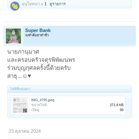
อนุโมทนา x
1
ดูรายการ
Super Bank
จงทำดีอย่าทำชั่ว
นายภานุมาศ
และครอบครัวจตุรพิพัฒนพร
ร่วมบุญกุศลครั้งนี้ด้วยครับ
สาธุ...☺️♥️
ไฟล์ที่แนบมา:
IMG_4795.jpeg
ขนาดไฟล์:
271.8 KB
เปิดดู:
99
23 ตุลาคม 2024