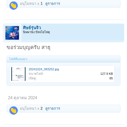
อนุโมทนา x
1
ดูรายการ
ศิษย์รุ่นจิ๋ว
นิพพานัง ปัจจโยโหตุ
ขอร่วมบุญครับ สาธุ
ไฟล์ที่แนบมา:
20241024_083252.jpg
ขนาดไฟล์:
127.9 KB
เปิดดู:
85
24 ตุลาคม 2024
อนุโมทนา x
2
ดูรายการ