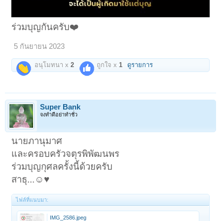
ร่วมบุญกันครับ❤️
5 กันยายน 2023
อนุโมทนา x
2
ถูกใจ x
1
ดูรายการ
Super Bank
จงทำดีอย่าทำชั่ว
นายภานุมาศ
และครอบครัวจตุรพิพัฒนพร
ร่วมบุญกุศลครั้งนี้ด้วยครับ
สาธุ...☺️♥️
ไฟล์ที่แนบมา:
IMG_2586.jpeg