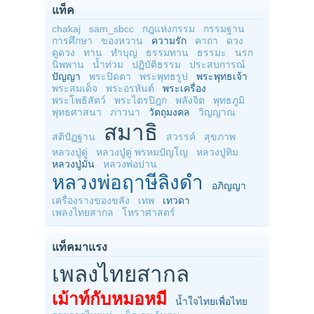
แท็ค
chakaj
sam_sbcc
กฎแห่งกรรม
กรรมฐาน
การศึกษา
ของหวาน
ความรัก
คาถา
ดวง
ดูดวง
ทาน
ทำบุญ
ธรรมทาน
ธรรมะ
นรก
นิพพาน
น้ำท่วม
ปฏิบัติธรรม
ประสบการณ์
ปัญญา
พระปิดตา
พระพุทธรูป
พระพุทธเจ้า
พระสมเด็จ
พระอรหันต์
พระเครื่อง
พระโพธิสัตว์
พระไตรปิฎก
พลังจิต
พุทธภูมิ
พุทธศาสนา
ภาวนา
วัตถุมงคล
วิญญาณ
สมาธิ
สติปัฏฐาน
สวรรค์
สุขภาพ
หลวงปู่ดู่
หลวงปู่ดู่ พรหมปัญโญ
หลวงปู่ทิม
หลวงปู่มั่น
หลวงพ่อปาน
หลวงพ่อฤาษีลิงดำ
อภิญญา
เครื่องรางของขลัง
เทพ
เทวดา
เพลงไทยสากล
โหราศาสตร์
แท็คมาแรง
เพลงไทยสากล
เม้าท์กับหมอหมี
น้ำใจไทยเพื่อไทย