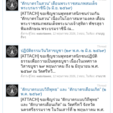
“ตักบาตรในสวน” เดือนพระราชสมภพสมเด็จ
พระบรมราชินี (๖ มิ.ย. ๒๕๖๙)
[ATTACH] ขอเชิญชวนพุทธศาสนิกชนร่วมกัน
“ตักบาตรในสวน” เนื่องในโอกาสมหามงคล เดือน
พระราชสมภพสมเด็จพระนางเจ้าสุทิดา พัชรสุธา
พิมลลักษณ พระบรมราชินี ณ...
ตั้งกระทู้โดย:
watsritawee
,
12 พฤษภาคม 2026
, 3 ตอบ, ในห้อง:
งานบุญ
อื่นๆ
Thread
ปฏิบัติธรรมวันวิสาขบูชา (๒๙ พ.ค.-๒ มิ.ย. ๒๕๖๙)
[ATTACH] ขอเชิญชวนพุทธศาสนิกชนปฏิบัติ
ธรรมเพื่อถวายเป็นพุทธบูชา เนื่องในเทศกาล
วิสาขบูชา ๒๙ พฤษภาคม ถึง ๒ มิถุนายน พ.ศ.
๒๕๖๙ ณ วัดศรีทวี...
ตั้งกระทู้โดย:
watsritawee
,
12 พฤษภาคม 2026
, 2 ตอบ, ในห้อง:
งานบวช
Thread
"ตักบาตรแบบวิถีพุทธ" และ "ตักบาตรเดือนเกิด" (๒
พ.ค. ๒๕๖๙)
[ATTACH] ขอเชิญร่วม “ตักบาตรแบบวิถีพุทธ”
และ “ตักบาตรเดือนเกิด” ณ วัดศรีทวี จังหวัด
นครศรีธรรมราช ในวันเสาร์ที่ ๒ พฤษภาคม พ.ศ.