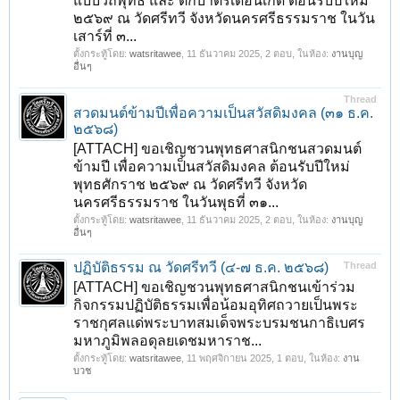
แบบวิถีพุทธ และ ตักบาตรเดือนเกิด ต้อนรับปีใหม่
๒๕๖๙ ณ วัดศรีทวี จังหวัดนครศรีธรรมราช ในวัน
เสาร์ที่ ๓...
ตั้งกระทู้โดย:
watsritawee
,
11 ธันวาคม 2025
, 2 ตอบ, ในห้อง:
งานบุญ
อื่นๆ
Thread
สวดมนต์ข้ามปีเพื่อความเป็นสวัสดิมงคล (๓๑ ธ.ค.
๒๕๖๘)
[ATTACH] ขอเชิญชวนพุทธศาสนิกชนสวดมนต์
ข้ามปี เพื่อความเป็นสวัสดิมงคล ต้อนรับปีใหม่
พุทธศักราช ๒๕๖๙ ณ วัดศรีทวี จังหวัด
นครศรีธรรมราช ในวันพุธที่ ๓๑...
ตั้งกระทู้โดย:
watsritawee
,
11 ธันวาคม 2025
, 2 ตอบ, ในห้อง:
งานบุญ
อื่นๆ
ปฏิบัติธรรม ณ วัดศรีทวี (๔-๗ ธ.ค. ๒๕๖๘)
Thread
[ATTACH] ขอเชิญชวนพุทธศาสนิกชนเข้าร่วม
กิจกรรมปฏิบัติธรรมเพื่อน้อมอุทิศถวายเป็นพระ
ราชกุศลแด่พระบาทสมเด็จพระบรมชนกาธิเบศร
มหาภูมิพลอดุลยเดชมหาราช...
ตั้งกระทู้โดย:
watsritawee
,
11 พฤศจิกายน 2025
, 1 ตอบ, ในห้อง:
งาน
บวช