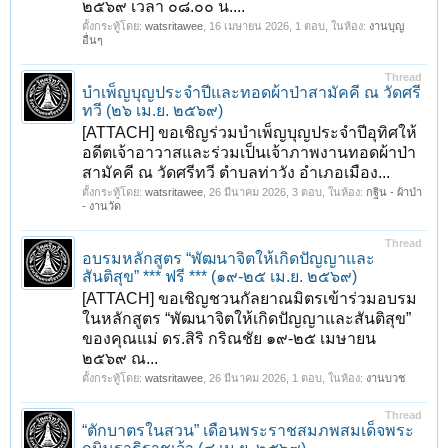
๒๕๖๙ เวลา ๐๘.๐๐ น....
ตั้งกระทู้โดย:
watsritawee
,
16 เมษายน 2026
, 1 ตอบ, ในห้อง:
งานบุญ
อื่นๆ
Thread
บำเพ็ญบุญประจำปีและทอดผ้าป่าสามัคคี ณ วัดศรี
ทวี (๒๖ เม.ย. ๒๕๖๙)
[ATTACH] ขอเชิญร่วมบำเพ็ญบุญประจำปีอุทิศให้
อดีตเจ้าอาวาสและร่วมเป็นเจ้าภาพงานทอดผ้าป่า
สามัคคี ณ วัดศรีทวี ตำบลท่าวัง อำเภอเมือง...
ตั้งกระทู้โดย:
watsritawee
,
26 มีนาคม 2026
, 3 ตอบ, ในห้อง:
กฐิน - ผ้าป่า
- งานวัด
Thread
อบรมหลักสูตร “พัฒนาจิตให้เกิดปัญญาและ
สันติสุข” *** ฟรี *** (๑๙-๒๕ เม.ย. ๒๕๖๙)
[ATTACH] ขอเชิญชวนกัลยาณมิตรเข้าร่วมอบรม
ในหลักสูตร “พัฒนาจิตให้เกิดปัญญาและสันติสุข”
ของคุณแม่ ดร.สิริ กริณชัย ๑๙-๒๕ เมษายน
๒๕๖๙ ณ...
ตั้งกระทู้โดย:
watsritawee
,
26 มีนาคม 2026
, 1 ตอบ, ในห้อง:
งานบวช
Thread
“ตักบาตรในสวน” เดือนพระราชสมภพสมเด็จพระ