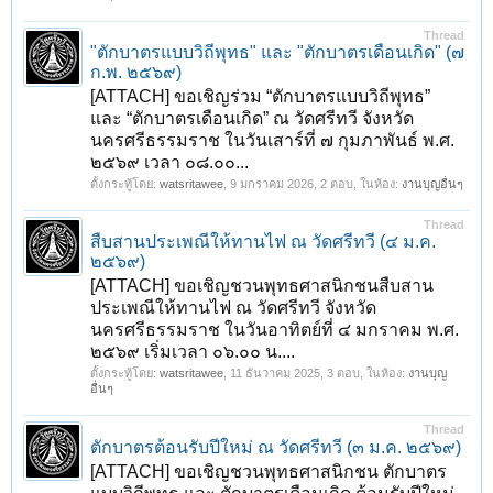
Thread
"ตักบาตรแบบวิถีพุทธ" และ "ตักบาตรเดือนเกิด" (๗
ก.พ. ๒๕๖๙)
[ATTACH] ขอเชิญร่วม “ตักบาตรแบบวิถีพุทธ”
และ “ตักบาตรเดือนเกิด” ณ วัดศรีทวี จังหวัด
นครศรีธรรมราช ในวันเสาร์ที่ ๗ กุมภาพันธ์ พ.ศ.
๒๕๖๙ เวลา ๐๘.๐๐...
ตั้งกระทู้โดย:
watsritawee
,
9 มกราคม 2026
, 2 ตอบ, ในห้อง:
งานบุญอื่นๆ
Thread
สืบสานประเพณีให้ทานไฟ ณ วัดศรีทวี (๔ ม.ค.
๒๕๖๙)
[ATTACH] ขอเชิญชวนพุทธศาสนิกชนสืบสาน
ประเพณีให้ทานไฟ ณ วัดศรีทวี จังหวัด
นครศรีธรรมราช ในวันอาทิตย์ที่ ๔ มกราคม พ.ศ.
๒๕๖๙ เริ่มเวลา ๐๖.๐๐ น....
ตั้งกระทู้โดย:
watsritawee
,
11 ธันวาคม 2025
, 3 ตอบ, ในห้อง:
งานบุญ
อื่นๆ
Thread
ตักบาตรต้อนรับปีใหม่ ณ วัดศรีทวี (๓ ม.ค. ๒๕๖๙)
[ATTACH] ขอเชิญชวนพุทธศาสนิกชน ตักบาตร