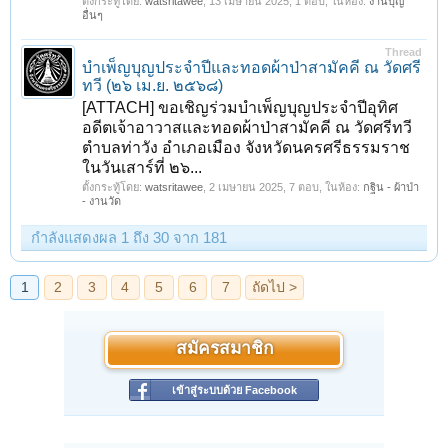
ตั้งกระทู้โดย:
watsritawee
,
13 เมษายน 2025
, 1 ตอบ, ในห้อง:
งานบุญ
อื่นๆ
Thread
บำเพ็ญบุญประจำปีและทอดผ้าป่าสามัคคี ณ วัดศรี
ทวี (๒๖ เม.ย. ๒๕๖๘)
[ATTACH] ขอเชิญร่วมบำเพ็ญบุญประจำปีอุทิศ
อดีตเจ้าอาวาสและทอดผ้าป่าสามัคคี ณ วัดศรีทวี
ตำบลท่าวัง อำเภอเมือง จังหวัดนครศรีธรรมราช
ในวันเสาร์ที่ ๒๖...
ตั้งกระทู้โดย:
watsritawee
,
2 เมษายน 2025
, 7 ตอบ, ในห้อง:
กฐิน - ผ้าป่า
- งานวัด
กำลังแสดงผล 1 ถึง 30 จาก 181
สมัครสมาชิก
เข้าสู่ระบบด้วย Facebook