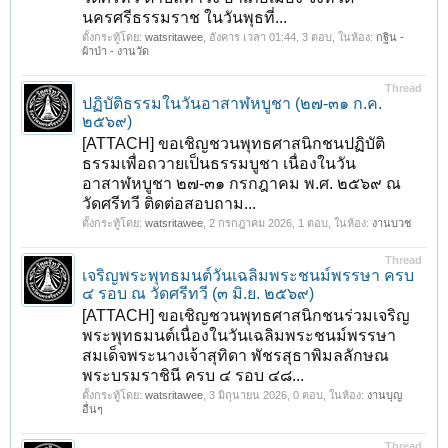
นครศรีธรรมราช ในวันพุธที่...
ตั้งกระทู้โดย:
watsritawee
,
อังคาร เวลา 01:44
, 3 ตอบ, ในห้อง:
กฐิน -
ผ้าป่า - งานวัด
Thread
ปฏิบัติธรรมในวันอาสาฬหบูชา (๒๗-๓๑ ก.ค.
๒๕๖๙)
[ATTACH] ขอเชิญชวนพุทธศาสนิกชนปฏิบัติ
ธรรมเพื่อถวายเป็นธรรมบูชา เนื่องในวัน
อาสาฬหบูชา ๒๗-๓๑ กรกฎาคม พ.ศ. ๒๕๖๙ ณ
วัดศรีทวี ติดต่อสอบถาม...
ตั้งกระทู้โดย:
watsritawee
,
2 กรกฎาคม 2026
, 1 ตอบ, ในห้อง:
งานบวช
Thread
เจริญพระพุทธมนต์วันเฉลิมพระชนม์พรรษา ครบ
๔ รอบ ณ วัดศรีทวี (๓ มิ.ย. ๒๕๖๙)
[ATTACH] ขอเชิญชวนพุทธศาสนิกชนร่วมเจริญ
พระพุทธมนต์เนื่องในวันเฉลิมพระชนม์พรรษา
สมเด็จพระนางเจ้าสุทิดา พัชรสุธาพิมลลักษณ
พระบรมราชินี ครบ ๔ รอบ ๔๘...
ตั้งกระทู้โดย:
watsritawee
,
3 มิถุนายน 2026
, 0 ตอบ, ในห้อง:
งานบุญ
อื่นๆ
Thread