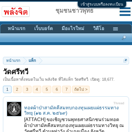
เข้าสู่ระบบหรือลงทะเบียน
ชุมชนชาวพุทธ
หน้าแรก
เว็บบอร์ด
มีอะไรใหม่
วิดีโอ
หน้าแรก
แท็ก
1
2
3
4
5
6
7
ถัดไป >
วัดศรีทวี
เป็นเนื้อหาทั้งหมดในเว็บ พลังจิต ที่ใส่แท็ก วัดศรีทวี. เปิดดู: 18,677.
Thread
ทอดผ้าป่าสามัคคีสมทบกองทุนเผยแผ่ธรรมทาง
วิทยุ (๑๒ ส.ค. ๒๕๖๙)
[ATTACH] ขอเชิญชวนพุทธศาสนิกชนร่วมทอด
ผ้าป่าสามัคคีสมทบกองทุนเผยแผ่ธรรมทางวิทยุ ณ
วัดศรีทวี ตำบลท่าวัง อำเภอเมือง จังหวัด