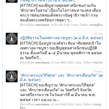
กนิษฐาธิราชเจ้า (๔ เม.ย. ๒๕๖๙)
[ATTACH] ขอเชิญชวนพุทธศาสนิกชนร่วมกัน
“ตักบาตรในสวน” เนื่องในโอกาสมหามงคล เดือน
พระราชสมภพสมเด็จพระกนิษฐาธิราชเจ้า กรม
สมเด็จพระเทพรัตนราชสุดา ฯ...
ตั้งกระทู้โดย:
watsritawee
,
16 มีนาคม 2026
, 0 ตอบ, ในห้อง:
งานบุญอื่นๆ
Thread
ปฏิบัติธรรมในเทศกาลมาฆบูชา (๑-๔ มี.ค. ๒๕๖๙)
[ATTACH] น้อมบูชาองค์พระสัมมาสัมพุทธเจ้าใน
เทศกาลมาฆบูชา ขอเชิญพุทธศาสนิกชนปฏิบัติ
ธรรม ตั้งแต่วันที่ ๑–๔ มีนาคม พุทธศักราช ๒๕๖๙
ณ วัดศรีทวี...
ตั้งกระทู้โดย:
watsritawee
,
12 กุมภาพันธ์ 2026
, 2 ตอบ, ในห้อง:
งานบวช
Thread
"ตักบาตรแบบวิถีพุทธ" และ "ตักบาตรเดือนเกิด" (๗
มี.ค. ๒๕๖๙)
[ATTACH] ขอเชิญร่วม “ตักบาตรแบบวิถีพุทธ”
และ “ตักบาตรเดือนเกิด” ณ วัดศรีทวี จังหวัด
นครศรีธรรมราช ในวันเสาร์ที่ ๗ มีนาคม พ.ศ.
๒๕๖๙ เวลา ๐๘.๐๐ น....
ตั้งกระทู้โดย:
watsritawee
,
12 กุมภาพันธ์ 2026
, 3 ตอบ, ในห้อง:
งานบุญ
อื่นๆ