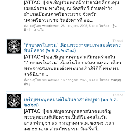
[ATTACH] ขอเชิญร่วมทอดผ้าป่าสามัคคีกองทุน
1
2
3
4
5
6
7
ถัดไป >
เผยแผ่ธรรม ทางวิทยุ ณ วัดศรีทวี ตำบลท่าวัง
อำเภอเมืองนครศรีธรรมราช จังหวัด
นครศรีธรรมราช วันอังคารที่ ๑๒...
ตั้งกระทู้โดย:
watsritawee
,
28 กรกฎาคม 2025
, 5 ตอบ, ในห้อง:
กฐิน -
ผ้าป่า - งานวัด
Thread
“ตักบาตรในสวน” เดือนพระราชสมภพสมเด็จพระ
พันปีหลวง (๒ ส.ค. ๒๕๖๘)
[ATTACH] ขอเชิญชวนพุทธศาสนิกชนร่วมกัน
“ตักบาตรในสวน” เนื่องในโอกาสมหามงคล เดือน
พระราชสมภพสมเด็จพระนางเจ้าสิริกิติ์ พระบรม
ราชินีนาถ...
ตั้งกระทู้โดย:
watsritawee
,
16 กรกฎาคม 2025
, 0 ตอบ, ในห้อง:
งานบุญ
อื่นๆ
Thread
เจริญพระพุทธมนต์ในวันอาสาฬหบูชา (๑๐ ก.ค.
๒๕๖๘)
[ATTACH] ขอเชิญชวนพุทธศาสนิกชนเจริญ
พระพุทธมนต์เพื่อความเป็นสิริมงคลในวัน
อาสาฬหบูชา ๑๐ กรกฎาคม พ.ศ. ๒๕๖๘ เวลา
๑๘.๐๐ น. ณ สวนภัทรธรรม วัดศรีทวี...