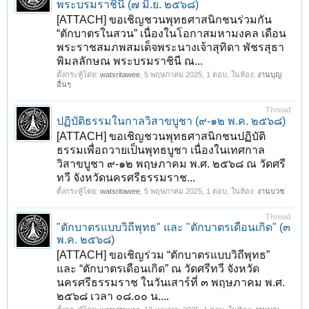
พระบรมราชินี (๗ มิ.ย. ๒๕๖๘)
[ATTACH] ขอเชิญชวนพุทธศาสนิกชนร่วมกัน
“ตักบาตรในสวน” เนื่องในโอกาสมหามงคล เดือน
พระราชสมภพสมเด็จพระนางเจ้าสุทิดา พัชรสุธา
พิมลลักษณ พระบรมราชินี ณ...
ตั้งกระทู้โดย:
watsritawee
,
5 พฤษภาคม 2025
, 1 ตอบ, ในห้อง:
งานบุญ
อื่นๆ
Thread
ปฏิบัติธรรมในกาลวิสาขบูชา (๙-๑๒ พ.ค. ๒๕๖๘)
[ATTACH] ขอเชิญชวนพุทธศาสนิกชนปฏิบัติ
ธรรมเพื่อถวายเป็นพุทธบูชา เนื่องในเทศกาล
วิสาขบูชา ๙-๑๒ พฤษภาคม พ.ศ. ๒๕๖๘ ณ วัดศรี
ทวี จังหวัดนครศรีธรรมราช...
ตั้งกระทู้โดย:
watsritawee
,
5 พฤษภาคม 2025
, 1 ตอบ, ในห้อง:
งานบวช
Thread
"ตักบาตรแบบวิถีพุทธ" และ "ตักบาตรเดือนเกิด" (๓
พ.ค. ๒๕๖๘)
[ATTACH] ขอเชิญร่วม “ตักบาตรแบบวิถีพุทธ”
และ “ตักบาตรเดือนเกิด” ณ วัดศรีทวี จังหวัด
นครศรีธรรมราช ในวันเสาร์ที่ ๓ พฤษภาคม พ.ศ.
๒๕๖๘ เวลา ๐๘.๐๐ น....