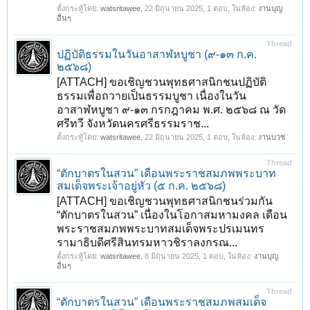
ตั้งกระทู้โดย:
watsritawee
,
22 มิถุนายน 2025
, 1 ตอบ, ในห้อง:
งานบุญ
อื่นๆ
Thread
ปฏิบัติธรรมในวันอาสาฬหบูชา (๙-๑๓ ก.ค.
๒๕๖๘)
[ATTACH] ขอเชิญชวนพุทธศาสนิกชนปฏิบัติ
ธรรมเพื่อถวายเป็นธรรมบูชา เนื่องในวัน
อาสาฬหบูชา ๙-๑๓ กรกฎาคม พ.ศ. ๒๕๖๘ ณ วัด
ศรีทวี จังหวัดนครศรีธรรมราช...
ตั้งกระทู้โดย:
watsritawee
,
22 มิถุนายน 2025
, 1 ตอบ, ในห้อง:
งานบวช
Thread
“ตักบาตรในสวน” เดือนพระราชสมภพพระบาท
สมเด็จพระเจ้าอยู่หัว (๕ ก.ค. ๒๕๖๘)
[ATTACH] ขอเชิญชวนพุทธศาสนิกชนร่วมกัน
“ตักบาตรในสวน” เนื่องในโอกาสมหามงคล เดือน
พระราชสมภพพระบาทสมเด็จพระปรเมนทร
รามาธิบดีศรีสินทรมหาวชิราลงกรณ...
ตั้งกระทู้โดย:
watsritawee
,
8 มิถุนายน 2025
, 1 ตอบ, ในห้อง:
งานบุญ
อื่นๆ
Thread
“ตักบาตรในสวน” เดือนพระราชสมภพสมเด็จ