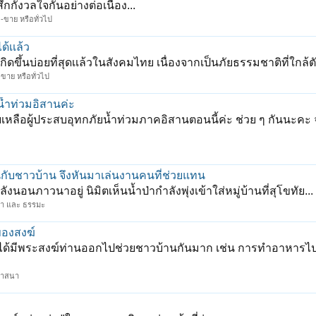
้สึกกังวลใจกันอย่างต่อเนื่อง...
-ขาย หรือทั่วไป
ด้เเล้ว
่เกิดขึ้นบ่อยที่สุดเเล้วในสังคมไทย เนื่องจากเป็นภัยธรรมชาติที่ใกล้ต
ขาย หรือทั่วไป
น้ำท่วมอิสานค่ะ
่วยเหลือผู้ประสบอุทกภัยน้ำท่วมภาคอิสานตอนนี้ค่ะ ช่วย ๆ กันนะคะ 
นกับชาวบ้าน จึงหันมาเล่นงานคนที่ช่วยแทน
ังนอนภาวนาอยู่ นิมิตเห็นน้ำป่ากำลังพุ่งเข้าใส่หมู่บ้านที่สุโขทัย...
า และ ธรรมะ
ของสงฆ์
่ แล้วได้มีพระสงฆ์ท่านออกไปช่วยชาวบ้านกันมาก เช่น การทำอาหา
ศาสนา