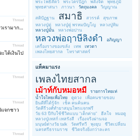
พระโพธิสัตว์
พระไตรปิฎก
พลังจิต
พุทธภูมิ
พุทธศาสนา
ภาวนา
วัตถุมงคล
วิญญาณ
สมาธิ
สติปัฏฐาน
สวรรค์
สุขภาพ
Thread
หลวงปู่ดู่
หลวงปู่ดู่ พรหมปัญโญ
หลวงปู่ทิม
ัวเรามาก...
หลวงปู่มั่น
หลวงพ่อปาน
หลวงพ่อฤาษีลิงดำ
อภิญญา
Thread
เครื่องรางของขลัง
เทพ
เทวดา
เพลงไทยสากล
โหราศาสตร์
จะได้เงินไป
แท็คมาแรง
เพลงไทยสากล
Thread
เม้าท์กับหมอหมี
รายการไทยเท่
น้ำใจไทยเพื่อไทย
ดูดวง
เพื่อคนชายขอบ
Thread
ยินดีที่ได้รู้จัก
เช็ค คนค้นฅน
วัดคีรีวงศ์ทำยาสมุนไพรแจกฟรี
รไปแจกชาว
วัย 63 ปีกับใช้ชีวิตแบบ “เด็กค่าย”
ฮีลใจ
หมอดู
หลวงปู่เทสก์ เทสรังสี
เรื่องจริงผ่านจอ
มนุษย์ต่างวัย talk
วัดศรีทวี
พุงยุบ
ชีวิตเปลี่ยน
นครศรีธรรมราช
ชีวิตจริงยิ่งกว่าละคร
Thread