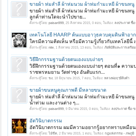
ขายผ้า ห่มสำลี ผ้าห่มนวม ผ้าห่มกำมะหยี ผ้าขนหนู
ขายผ้า ห่มสำลี ผ้าห่มนวม ผ้าห่มกำมะหยี ผ้าขนหนู
ลูกค้าท่านใดจะนำไปขาย...
ตั้งกระทู้โดย:
paisan999
,
25 สิงหาคม 2015
, 0 ตอบ, ในห้อง:
ลงประกาศ ซื้อ-
เทคโนโลยี HAARP ต้นแบบอาวุธควบคุมดินฟ้าอา
ใครมีความคิดเห็น หรือมีความรู้เกี่ยวกับเทคโลยีนี้ 
ตั้งกระทู้โดย:
nite
,
1 สิงหาคม 2015
, 13 ตอบ, ในห้อง:
ภัยพิบัติและการเตรีย
วิธีฝึกกรรมฐานด้วยตนเองแบบง่ายๆ
วิธีฝึกกรรมฐานด้วยตนเองแบบง่ายๆ ตอนที่๑ ความป
ราชพรหมยาน วัดท่าซุง อันดับแรก...
ตั้งกระทู้โดย:
ขง
,
18 มิถุนายน 2015
, 7 ตอบ, ในห้อง:
หลวงพ่อฤๅษีลิงดำ
ขายผ้าขนหนูคุณภาพดี มีหลายขนาด
ขายผ้า ห่มสำลี ผ้าห่มนวม ผ้าห่มกำมะหยี ผ้าขนหน
น้ำท่วม และงานต่าง ๆ...
ตั้งกระทู้โดย:
paisan999
,
9 มีนาคม 2015
, 0 ตอบ, ในห้อง:
ลงประกาศ ซื้อ-ขา
อัตวินิบาตกรรม
อัตวินิบาตกรรม ผมมีความอยากรู้อยากทราบหมือนกับห
ตั้งกระทู้โดย:
ไม้ขีด
,
2 มีนาคม 2015
, 1 ตอบ, ในห้อง:
กฎแห่งกรรม - ภพภูมิ