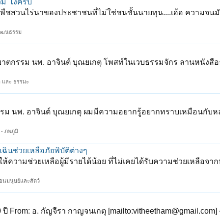
่วม"ไงครับ
บ พืชสวนไร่นาของประชาชนที่ไม่ใช่ชนชั้นนายทุน....เฮ้อ ความจนมั
วัฒนธรรม
ิบาตกรรม นพ. อาจินต์ บุณยเกตุ โพสท์ในเวบธรรมจักร ลานหนังสื
 และ ธรรมะ
รม นพ. อาจินต์ บุณยเกตุ ผมมีความอยากรู้อยากทราบเหมือนกับหล
- ภพภูมิ
ฉินช่วยเหลือภัยพิบัติต่างๆ
ารให้ความช่วยเหลือผู้มีรายได้น้อย ที่ไม่เคยได้รับความช่วยเหลือจ
ื่อนมนุษย์และสัตว์
ี From: อ. กัญจีรา กาญจนเกตุ [mailto:vitheetham@gmail.com