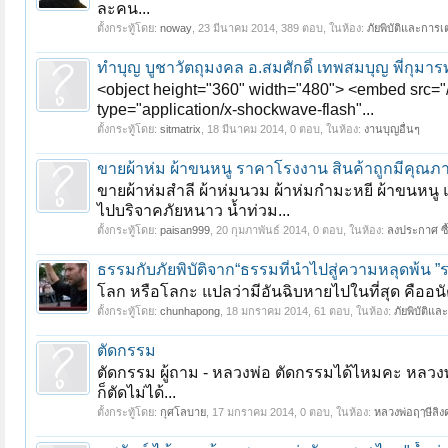
ละคน...
ตั้งกระทู้โดย:
noway
,
23 มีนาคม 2014
, 389 ตอบ, ในห้อง:
ภัยพิบัติและการ
ทำบุญ บูชาวัตถุมงคล อ.สมศักดิ์ เทพสมบุญ พี่กุมารทอ
หน้า 1 ของ 14
1
2
3
4
5
6
→
14
ถัดไป >
<object height="360" width="480"> <embed sr
type="application/x-shockwave-flash"...
ตั้งกระทู้โดย:
sitmatrix
,
18 มีนาคม 2014
, 0 ตอบ, ในห้อง:
งานบุญอื่นๆ
ขายผ้าห่ม ผ้าขนหนู ราคาโรงงาน สินค้าถูกมีคุณภ
ขายผ้าห่มสำลี ผ้าห่มนวม ผ้าห่มกำมะหยี ผ้าขนหนู
ไปบริจาคภัยหนาว น้ำท่วม...
ตั้งกระทู้โดย:
paisan999
,
20 กุมภาพันธ์ 2014
, 0 ตอบ, ในห้อง:
ลงประกาศ ซื้
ธรรมกับภัยพิบัติจาก“ธรรมที่นำไปสู่ความหลุดพ้น 
โลก หรือโลกะ แปลว่ามีอันฉิบหายไปในที่สุด คืออนั
ตั้งกระทู้โดย:
chunhapong
,
18 มกราคม 2014
, 61 ตอบ, ในห้อง:
ภัยพิบัติแ
ตัดกรรม
ตัดกรรม ผู้ถาม - หลวงพ่อ ตัดกรรมได้ไหมคะ หลวงพ่อ
ก็ตัดไม่ได้...
ตั้งกระทู้โดย:
กุศโลบาย
,
17 มกราคม 2014
, 0 ตอบ, ในห้อง:
หลวงพ่อฤๅษีลิง