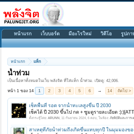
หน้าแรก
เว็บบอร์ด
มีอะไรใหม่
วิดีโอ
รูปภา
หน้าแรก
แท็ก
หน้า 1 ของ 14
1
2
3
4
5
6
→
14
ถัดไป >
น้ำท่วม
เป็นเนื้อหาทั้งหมดในเว็บ พลังจิต ที่ใส่แท็ก น้ำท่วม. เปิดดู: 42,006.
เช็คพื้นที่ รอด จากน้ำทะเลสูงขึ้น ปี 2030
เช็คได้ ปี 2030 ขึ้นไป กด + ซูมดูรายละเอียด :):)[AT
ตั้งกระทู้โดย:
ARUNN
,
11 กันยายน 2024
, 6 ตอบ, ในห้อง:
ภัยพิบัติและการ
สาเหตุที่ภัยน้ำท่วมถึงเกิดขึ้นแทบทุกปี ในมุมมองข