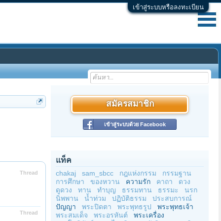
เข้าสู่ระบบหรือลงทะเบียน
สมัครสมาชิก
เข้าสู่ระบบด้วย Facebook
แท็ค
chakaj
sam_sbcc
กฎแห่งกรรม
กรรมฐาน
Thread
การศึกษา
ของหวาน
ความรัก
คาถา
ดวง
ดูดวง
ทาน
ทำบุญ
ธรรมทาน
ธรรมะ
นรก
นิพพาน
น้ำท่วม
ปฏิบัติธรรม
ประสบการณ์
ปัญญา
พระปิดตา
พระพุทธรูป
พระพุทธเจ้า
Thread
พระสมเด็จ
พระอรหันต์
พระเครื่อง