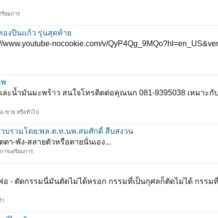
เตรียมการ
งปิ่นแก้ว รุ่นสุดท้าย
c="//www.youtube-nocookie.com/v/QyP4Qg_9MQo?hl=en_US&ver
าพ
 และน้ำมันมะพร้าว สนใจโทรติดต่อคุณนก 081-9395038 เหมาะกับผู้
อ-ขาย หรือทั่วไป
”รวบรวมโดย:พล.ต.ท.นพ.สมศักดิ์ สืบสงวน
ตตา-พัง-สลายตัวหรือตายนั่นเอง...
ละการเตรียมการ
 - ตัดกรรมนี่มันตัดไม่ได้หรอก กรรมที่เป็นกุศลก็ตัดไม่ได้ กรรมที
ดำ