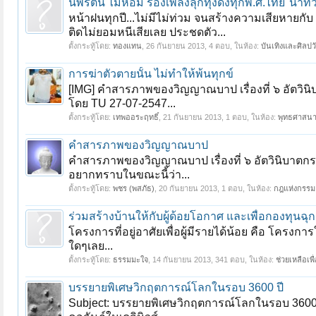
นพรัตน์ ไม้หอม ร้องเพลงลุกทุ่งดังทุกพ.ศ.ไทย"น้ำท
หน้าฝนทุกปี...ไม่มีไม่ท่วม จนสร้างความเสียหายกั
ติดไม่ยอมหนีเสียเลย ประชดตัว...
ตั้งกระทู้โดย:
ทองแทน
,
26 กันยายน 2013
, 4 ตอบ, ในห้อง:
บันเทิงและศิลป
การฆ่าตัวตายนั้น ไม่ทำให้พ้นทุกข์
[IMG] คำสารภาพของวิญญาณบาป เรื่องที่ ๖ อัตวิน
โดย TU 27-07-2547...
ตั้งกระทู้โดย:
เทพออระฤทธิ์
,
21 กันยายน 2013
, 1 ตอบ, ในห้อง:
พุทธศาสนา
คำสารภาพของวิญญาณบาป
คำสารภาพของวิญญาณบาป เรื่องที่ ๖ อัตวินิบาตกร
อยากทราบในขณะนี้ว่า...
ตั้งกระทู้โดย:
พชร (พสภัธ)
,
20 กันยายน 2013
, 1 ตอบ, ในห้อง:
กฎแห่งกรรม 
ร่วมสร้างบ้านให้กับผู้ด้อยโอกาศ และเพื่อกองทุนฉุกเ
โครงการที่อยู่อาศัยเพื่อผู้มีรายได้น้อย คือ โครงก
ใดๆเลย...
ตั้งกระทู้โดย:
ธรรมมะใจ
,
14 กันยายน 2013
, 341 ตอบ, ในห้อง:
ช่วยเหลือเพ
บรรยายพิเศษวิกฤตการณ์โลกในรอบ 3600 ปี
Subject: บรรยายพิเศษวิกฤตการณ์โลกในรอบ 3600 ป