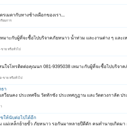
ดรเมดากับทางช้างเผือกของเรา...
เตรียมการ
เหมาะกับผู้ที่จะซื้อไปบริจาคภัยหนาว น้ำท่วม และงานต่าง ๆ และเ
-ขาย หรือทั่วไป
 สนใจโทรติดต่อคุณนก 081-9395038 เหมาะกับผู้ที่จะซื้อไปบริจา
อ-ขาย หรือทั่วไป
ัทธา
วัดเสวียนคง ประเทศจีน วัดทักซัง ประเทศภูฏาน และวัดตวงกาลัต ป
นา
ลขให้นับต่อไปได้อีก
จม แม่เหล็กย้ายขั้ว ภัยหนาว รอกันมาหลายปีดีดัก คนทำนายเกิดมา 