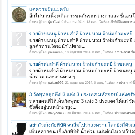
แค่ความฝันนะครับ
อีกไม่นานนี้จะเกิดการชนกันระหว่างกาแลคซี่แอนโ
ตั้งกระทู้โดย:
ผู้มาใหม่
,
9 ธันวาคม 2014
, 13 ตอบ, ในห้อง:
ภัยพิบัติและการ
ขายผ้าขนหนู ผ้าห่มสำลี ผ้าห่มนวม ผ้าห่มกำมะหยี
ขายผ้าขนหนู ผ้าห่มสำลี ผ้าห่มนวม ผ้าห่มกำมะหยี 
ลูกค้าท่านใดจะนำไปขาย...
ตั้งกระทู้โดย:
paisan999
,
19 มิถุนายน 2014
, 0 ตอบ, ในห้อง:
ลงประกาศ ซื้อ
ขายผ้าห่มสำลี ผ้าห่มนวม ผ้าห่มกำมะหยี ผ้าขนหนู
ขายผ้าห่มสำลี ผ้าห่มนวม ผ้าห่มกำมะหยี ผ้าขนหนู
น้ำท่วม และงานต่าง ๆ...
ตั้งกระทู้โดย:
paisan999
,
21 พฤษภาคม 2014
, 0 ตอบ, ในห้อง:
ลงประกาศ ซื้
3 วัดพุทธสุดทึ่ง!!3 แห่ง 3 ประเทศ มหัศจรรย์แห่งศร
หลายคนที่ได้เห็นวัดพุทธ 3 แห่ง 3 ประเทศ ได้แก่ 
ซึ่งตั้งอยู่บนหน้าผาสูง...
ตั้งกระทู้โดย:
navycom33
,
30 มีนาคม 2014
, 6 ตอบ, ในห้อง:
ข่าวพุทธศาส
อย่ามัวเก็งภัยพิบัติ จนลืมไปว่าสงครามโลกยังมีตัวเ
เห็นหลายคน เก็งภัยพิบัติ น้ำท่วม แผ่นดินไหว ทวีป