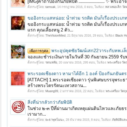
[IMG]คาถาป้องกันภัยพิบัติ ....................... ✨ พร
ตั้งกระทู้โดย:
tamsak
,
14 กรกฎาคม 2016
, 0 ตอบ, ในห้อง:
หลวงพ่อเล็ก วัด
ขออิงกระแสหน่อย: น้ำท่วม รถติด มันก็เรื่องประเภท
ขออิงกระแสหน่อย: น้ำท่วม รถติด มันก็เรื่องประเ
แรก คุณเลี้ยงหนู 2 ตัว...
ตั้งกระทู้โดย:
TheVisionMind
,
21 มิถุนายน 2016
, 29 ตอบ, ในห้อง:
Black H
พระอุปคุตชัยวัฒน์เสก22วาระกับหพ.เล็
เพื่อการกุศล
จองและชำระเงินภายในวันที่ 30 กันยายน 2559 รับพ
ตั้งกระทู้โดย:
รตนหทัย
,
20 เมษายน 2016
, 295 ตอบ, ในห้อง:
พระเครื่อง วัต
พระรอดเชียงดาว หามาได้อีก 1 องค์ ป้องกันภยันตร
[ATTACH] 1.พระรอดเชียงดาว รุ่นพิเศษบรรจุพระธาต
สร้างพระไตรรัตนะเทวสถาน...
ตั้งกระทู้โดย:
Muang99
,
2 มกราคม 2016
, 22 ตอบ, ในห้อง:
พระเครื่อง วัตถ
สิ่งที่น่ากลัวกว่าภัยพิบัติ
ในช่วง ๒-๓ ปีที่ผ่านมาเกิดเหตุแผ่นดินไหวและภัยธรร
เรามาก...
ตั้งกระทู้โดย:
ยะธาพุทโมนะ
,
28 ธันวาคม 2015
, 8 ตอบ, ในห้อง:
ภัยพิบัติแ