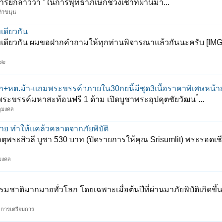
ะอาจารย์กล่าวว่า "ในการพุทธาภิเษกช่วงเช้าที่ผ่านมา...
ท่าขนุน
เดียวกัน
ภทเดียวกัน ผมขอฝากคำถามให้ทุกท่านพิจารณาแล้วกันนะครับ [IMG]
ole
ก+หต.ม้า-แถมพระขรรค์ฯภายใน30กยนี้มีชุด3เนื้อราคาพิเศษหน้าส
ระขรรค์มหาสะท้อนฟรี 1 ด้าม เปิดบูชาพระอุปคุตชัยวัฒน ์...
ถุมงคล
าย ทำให้แคล้วคลาดจากภัยพิบัติ
ุพระสิวลี บูชา 530 บาท (ปิดรายการให้คุณ Srisumlit) พระรอดเชี
ุมงคล
มชาติมากมายทั่วโลก โดยเฉพาะเมื่อต้นปีที่ผ่านมาภัยพิบัติเกิดขึ้
ละการเตรียมการ