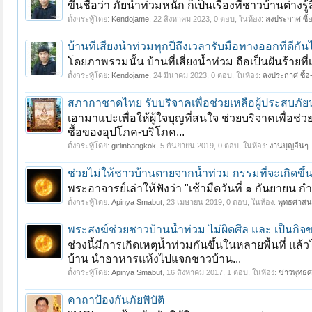
ขึ้นชื่อว่า ภัยน้ำท่วมหนัก ก็เป็นเรื่องที่ชาวบ้านต่างรู
ตั้งกระทู้โดย:
Kendojame
,
22 สิงหาคม 2023
, 0 ตอบ, ในห้อง:
ลงประกาศ ซื้อ
บ้านที่เสี่ยงน้ำท่วมทุกปีถึงเวลารับมือทางออกที่ดีกันไ
โดยภาพรวมนั้น บ้านที่เสี่ยงน้ำท่วม ถือเป็นฝันร้ายที
ตั้งกระทู้โดย:
Kendojame
,
24 มีนาคม 2023
, 0 ตอบ, ในห้อง:
ลงประกาศ ซื้อ-
สภากาชาดไทย รับบริจาคเพื่อช่วยเหลือผู้ประสบภัย
เอามาแปะเพื่อให้ผู้ใจบุญที่สนใจ ช่วยบริจาคเพื่อช
ซื้อของอุปโภค-บริโภค...
ตั้งกระทู้โดย:
girlinbangkok
,
5 กันยายน 2019
, 0 ตอบ, ในห้อง:
งานบุญอื่นๆ
ช่วยไม่ให้ชาวบ้านตายจากน้ำท่วม กรรมที่จะเกิดขึ้
พระอาจารย์เล่าให้ฟังว่า "เช้ามืดวันที่ ๑ กันยายน กำล
ตั้งกระทู้โดย:
Apinya Smabut
,
23 เมษายน 2019
, 0 ตอบ, ในห้อง:
พุทธศาสน
พระสงฆ์ช่วยชาวบ้านน้ำท่วม ไม่ผิดศีล และ เป็นกิจ
ช่วงนี้มีการเกิดเหตุน้ำท่วมกันขึ้นในหลายพื้นที
บ้าน นำอาหารแห้งไปแจกชาวบ้าน...
ตั้งกระทู้โดย:
Apinya Smabut
,
16 สิงหาคม 2017
, 1 ตอบ, ในห้อง:
ข่าวพุทธ
คาถาป้องกันภัยพิบัติ