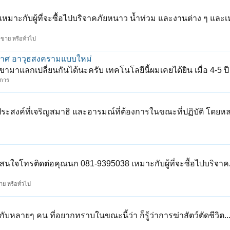
 เหมาะกับผู้ที่จะซื้อไปบริจาคภัยหนาว น้ำท่วม และงานต่าง ๆ และ
ขาย หรือทั่วไป
กาศ อาวุธสงครามแบบใหม่
เขามาแลกเปลี่ยนกันได้นะครับ เทคโนโลยีนี้ผมเคยได้ยิน เมื่อ 4-5 ปี 
มการ
ระสงค์ที่เจริญสมาธิ และอารมณ์ที่ต้องการในขณะที่ปฏิบัติ โดยห
ู สนใจโทรติดต่อคุณนก 081-9395038 เหมาะกับผู้ที่จะซื้อไปบริจา
ย หรือทั่วไป
ลายๆ คน ที่อยากทราบในขณะนี้ว่า ก็รู้ว่าการฆ่าสัตว์ตัดชีวิต..