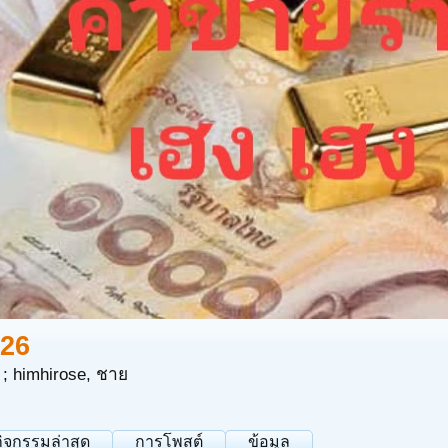
26
 ; himhirose
, ชาย
กิจกรรมล่าสุด
การโพสต์
ข้อมูล