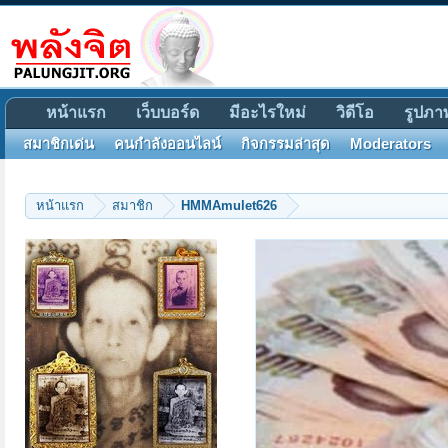
หน้าแรก
เว็บบอร์ด
มีอะไรใหม่
วิดีโอ
รูปภา
สมาชิกเด่น
คนกำลังออนไลน์
กิจกรรมล่าสุด
Moderators
หน้าแรก
สมาชิก
HMMAmulet626