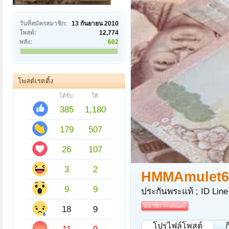
วันที่สมัครสมาชิก:
13 กันยายน 2010
โพสต์:
12,774
พลัง:
602
โพสต์เรตติ้ง
ได้รับ:
ให้:
385
1,180
179
507
26
107
3
2
HMMAmulet6
9
9
ประกันพระแท้ ; ID Line
สมาชิก Premium
18
9
โปรไฟล์โพสต์