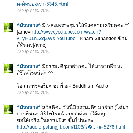
ค-ผิดของเรา-5345.html
29 พฤษภาคม 2010
^บัวหลวง^
มีเพลงเพราะๆมาให้ฟังคลายเครียดค่ะ ^^
[ame=
http://www.youtube.com/watch?
v=yHu1n1ZqZWs]YouTube
- Kham Sithandon ข้าม
สีทันดร[/ame]
20 พฤษภาคม 2010
^บัวหลวง^
มีธรรมะดีๆมาฝากค่ะ ได้มาจากพี่ชนะ
สิริไพโรจน์ค่ะ ^^
โอวาทพระอริยะ ชุดที่ ๒ - Buddhism Audio
20 พฤษภาคม 2010
^บัวหลวง^
สวัสดีค่ะ วันนี้มีธรรมะดีๆ มาฝาก (ได้มา
จากพี่ชนะ สิริไพโรจน์ เลยส่งต่อมาให้ค่ะ)
ขอให้เจริญในธรรมยิ่งๆ ขึ้นไปนะคะ
http://audio.palungjit.com/f106/โ�...-๑-5278.html