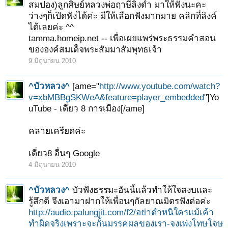
สมปอง)ลูกศิษย์หลวงพ่อฤาษีลิงดำ มาให้ฟังนะคะ
ว่างๆก็เปิดฟังได้ค่ะ มีให้เลือกฟังมากมาย คลิกที่ลิงค์
ได้เลยค่ะ ^^
tamma.homeip.net -- เพื่อเผยแพร่พระธรรมคำสอน
ขององค์สมเด็จพระสัมมาสัมพุทธเจ้า
1
2
3
4
5
6
→
50
ถัดไป >
9 มิถุนายน 2010
^บัวหลวง^
[ame="
http://www.youtube.com/watch?
v=xbMBBgSKWeA&feature=player_embedded
"]Yo
uTube - เดี่ยว 8 การเมือง[/ame]
คลายเครียดค่ะ
เดี่ยว8 อื่นๆ Google
4 มิถุนายน 2010
^บัวหลวง^
บัวฟังธรรมะอันนี้แล้วทำให้ใจสงบและ
รู้สึกดี จึงเอามาฝากให้เพื่อนๆกัลยาณมิตรฟังต่อค่ะ
http://audio.palungjit.com/f2/อย่าตำหนิใครแม้เค้า
ทำผิดจริงเพราะจะกั้นมรรคผลของเรา-จงเพ่งโทษโจษ