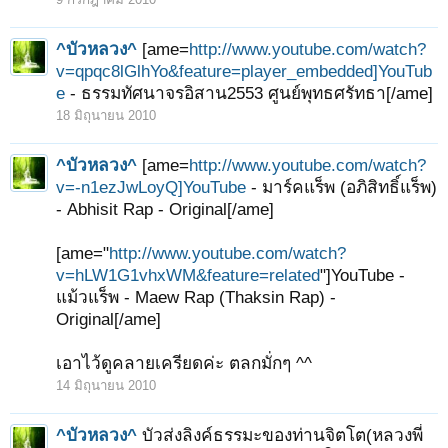
^บัวหลวง^
[ame=
http://www.youtube.com/watch?
v=qpqc8lGlhYo&feature=player_embedded]YouTub
e
- ธรรมทัศนาจรอิสาน2553 ศูนย์พุทธศรัทธา[/ame]
18 มิถุนายน 2010
^บัวหลวง^
[ame=
http://www.youtube.com/watch?
v=-n1ezJwLoyQ]YouTube
- มาร์คแร็พ (อภิสิทธิ์แร็พ)
- Abhisit Rap - Original[/ame]
[ame="
http://www.youtube.com/watch?
v=hLW1G1vhxWM&feature=related
"]YouTube -
แม้วแร็พ - Maew Rap (Thaksin Rap) -
Original[/ame]
เอาไว้ดูคลายเครียดค่ะ ตลกมั่กๆ ^^
14 มิถุนายน 2010
^บัวหลวง^
บัวส่งลิงค์ธรรมะของท่านจิตโต(หลวงพี่