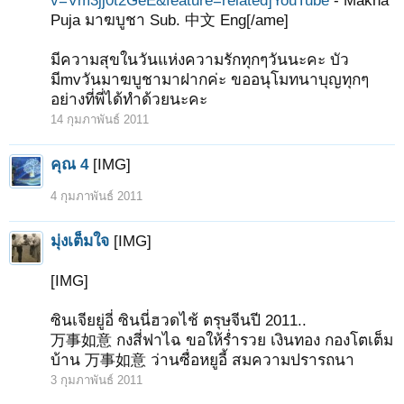
v=Vm3jj0t2GeE&feature=related]YouTube
- Makha
Puja มาฆบูชา Sub. 中文 Eng[/ame]
มีความสุขในวันแห่งความรักทุกๆวันนะคะ บัว
มีmvวันมาฆบูชามาฝากค่ะ ขออนุโมทนาบุญทุกๆ
อย่างที่พี่ได้ทำด้วยนะคะ
14 กุมภาพันธ์ 2011
คุณ 4
[IMG]
4 กุมภาพันธ์ 2011
มุ่งเต็มใจ
[IMG]
[IMG]
ซินเจียยู่อี่ ซินนี่ฮวดไช้ ตรุษจีนปี 2011..
万事如意 กงสี่ฟาไฉ ขอให้ร่ำรวย เงินทอง กองโตเต็ม
บ้าน 万事如意 ว่านซื่อหยูอี้ สมความปรารถนา
3 กุมภาพันธ์ 2011