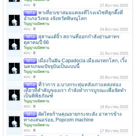
1
2
3
4
5
6
→
180
ถัดไป >
ตอบ:
0
27 ธันวาคม 2025
พาเที่ยวเขาสมอแคลงที่โรงเจไซทีฮุกตี๊งที่
วีดีโอ
อำเภอวังทอ งจังหวัดพิษณุโลก
วิญญาณนิพพาน
ตอบ:
0
24 ธันวาคม 2025
สุสานแต้จิ๋ว สถานที่ออกกำลังย่านสาทร
วีดีโอ
ตุลาคมปี 66
วิญญาณนิพพาน
ตอบ:
0
21 ธันวาคม 2025
เมืองในฝัน Capadocia เมืองมรดกโลก, เวิ้ง
วีดีโอ
นครเกษมปัจจุบันเป็นแบบนี้
วิญญาณนิพพาน
ตอบ:
0
20 ธันวาคม 2025
ที่ว่าการ อ.บางกระทุ่มหลังเก่าแหล่งท่อง
วีดีโอ
เที่ยวที่สำคัญของเรา กำลังทำการบูรณะเพื่อจัดทำ
เป็นพิพิธภัณฑ์
วิญญาณนิพพาน
ตอบ:
0
18 ธันวาคม 2025
ผัดไทยร้านคุณยายกระทะดัง อาหารข้าง
วีดีโอ
ทางแสนอร่อย, Popcorn machine
วิญญาณนิพพาน
ตอบ:
0
17 ธันวาคม 2025