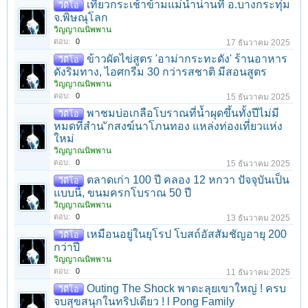
เที่ยวกระเช้าข้ามแม่น้ำน่านที่ อ.บางกระทุ่ม
วีดีโอ
จ.พิษณุโลก
วิญญาณนิพพาน
ตอบ:
0
17 ธันวาคม 2025
ข้าวผัดไข่สูตร 'อาม่ากระทะดัง' ร้านอาหาร
วีดีโอ
ดังริมทาง, ไอศกรีม 30 กว่ารสชาติ มีสอนสูตร
วิญญาณนิพพาน
ตอบ:
0
15 ธันวาคม 2025
พาชมบ่อเกลือโบราณที่น้ำผุดขึ้นทั้งปีไม่มี
วีดีโอ
หมดที่สำน ักสงฆ์นาโภนทอง แหล่งท่องเที่ยวแห่ง
ใหม่
วิญญาณนิพพาน
ตอบ:
0
15 ธันวาคม 2025
ตลาดเก่า 100 ปี คลอง 12 หกวา ปัจจุบันเป็น
วีดีโอ
แบบนี้, ขนมครกโบราณ 50 ปี
วิญญาณนิพพาน
ตอบ:
0
13 ธันวาคม 2025
เหมือนอยู่ในยุโรป โบสถ์อัสสัมชัญอายุ 200
วีดีโอ
กว่าปี
วิญญาณนิพพาน
ตอบ:
0
11 ธันวาคม 2025
Outing The Shock พาตะลุยเขาใหญ่ ! ครบ
วีดีโอ
จบสุขสนุกในทริปเดียว ! l Pong Family