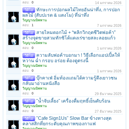
ตอบ:
0
14 มกราคม 2026
ทักษะการปอกผลไม้ไทยอันน่าทึ่ง, การปอก
วีดีโอ
ผลไม้ (สับปะรด & แตงโม) ที่น่าทึ่ง
วิญญาณนิพพาน
ตอบ:
1
7 มกราคม 2026
สายไหมดอกไม้ + “พลิกวิกฤตชีวิตพ่อค้า”
วีดีโอ
สร้างจุดขายสวมทักซิโด้แดงเร่ขายสละลอยแก้ว
วิญญาณนิพพาน
ตอบ:
0
1 มกราคม 2026
ความลับพ่อค้าบอกมา ! วิธีเลือกแอปเปิ้ลให้
วีดีโอ
หวาน ฉ่ำ กรอบ อร่อย ต้องดูตรงนี้
วิญญาณนิพพาน
ตอบ:
0
1 มกราคม 2026
บุ๊กคาเฟ่ อิ่มท้องแถมได้ความรู้ดึงเยาวชน
วีดีโอ
กลับมาอ่านหนังสือ
วิญญาณนิพพาน
ตอบ:
0
29 ธันวาคม 2025
"น้ำจับเลี้ยง" เครื่องดื่มฤทธิ์เย็นดับร้อน
วีดีโอ
วิญญาณนิพพาน
ตอบ:
0
27 ธันวาคม 2025
"Cafe Sign1Us" Slow Bar ข้างทางสุด
วีดีโอ
คลาสสิกที่ยกระดับคุณภาพของกาแฟ
วิญญาณนิพพาน