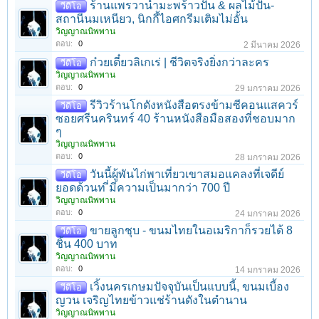
ร้านแพรวาน้ำมะพร้าวปั่น & ผลไม้ปั่น-
วีดีโอ
สถานีนมเหนียว, นิกกี้ไอศกรีมเติมไม่อั้น
วิญญาณนิพพาน
ตอบ:
0
2 มีนาคม 2026
ก๋วยเตี๋ยวลิเกเร่ | ชีวิตจริงยิ่งกว่าละคร
วีดีโอ
วิญญาณนิพพาน
ตอบ:
0
29 มกราคม 2026
รีวิวร้านโกดังหนังสือตรงข้ามซีคอนแสควร์
วีดีโอ
ซอยศรีนครินทร์ 40 ร้านหนังสือมือสองที่ชอบมาก
ๆ
วิญญาณนิพพาน
ตอบ:
0
28 มกราคม 2026
วันนี้ผู้พันไก่พาเที่ยวเขาสมอแคลงที่เจดีย์
วีดีโอ
ยอดด้วนท ี่มีความเป็นมากว่า 700 ปี
วิญญาณนิพพาน
ตอบ:
0
24 มกราคม 2026
ขายลูกชุบ - ขนมไทยในอเมริกาก็รวยได้ 8
วีดีโอ
ชิ้น 400 บาท
วิญญาณนิพพาน
ตอบ:
0
14 มกราคม 2026
เวิ้งนครเกษมปัจจุบันเป็นแบบนี้, ขนมเบี้อง
วีดีโอ
ญวน เจริญไทยข้าวแช่ร้านดังในตำนาน
วิญญาณนิพพาน