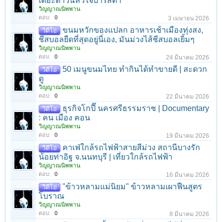
เดอะดาวน์หัวใจบาริสต้า
วิญญาณนิพพาน
ตอบ:
0
3 เมษายน 2026
ขนมหวักของแปลก อาหารเช้าเมืองทุ่งสง,
วีดีโอ
ชีสบอลยืดที่สุดอยู่นี่เอง, มันม่วงไส้ชีสบอลเยิ้มๆ
วิญญาณนิพพาน
ตอบ:
0
24 มีนาคม 2026
50 เมนูขนมไทย ทำกินได้ทำขายดี | สะดวก
วีดีโอ
ดู
วิญญาณนิพพาน
ตอบ:
0
22 มีนาคม 2026
ธุรกิจโกปี๊ นครศรีธรรมราช | Documentary
วีดีโอ
: คน เมือง คอน
วิญญาณนิพพาน
ตอบ:
0
19 มีนาคม 2026
คาเฟ่ใกล้รถไฟฟ้าสายสีม่วง สถานีบางรัก
วีดีโอ
น้อยท่าอิฐ จ.นนทบุรี | เที่ยวใกล้รถไฟฟ้า
วิญญาณนิพพาน
ตอบ:
0
16 มีนาคม 2026
"ข้าวหลามแม่นิยม" ข้าวหลามเผาฟืนสูตร
วีดีโอ
โบราณ
วิญญาณนิพพาน
ตอบ:
0
8 มีนาคม 2026