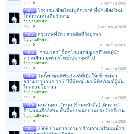
ตอบ:
0
9 มิถุนายน 2026
โรงแรมเชียงใหม่บูติคเฮาส์ ที่พักเชียงใหม่
วีดีโอ
ใกล้ถนนคนเดินวัวลาย
วิญญาณนิพพาน
ตอบ:
0
2 พฤษภาคม 2026
กรุงเทพที่รัก : ล่าอดีตที่วังบูรพา
วีดีโอ
วิญญาณนิพพาน
ตอบ:
0
10 เมษายน 2026
"กานเวลา" ซ็อกโกแลตสัญชาติไทย ผู้นำ
วีดีโอ
ความฝันเกษตรกรไทยไปทุกจุดที่ไป
วิญญาณนิพพาน
ตอบ:
0
9 เมษายน 2026
วันนี้พาชมพิพิธภัณฑ์ที่เปิดให้เข้าชมมา
วีดีโอ
อย่างยาวนานก ว่า 7 ปีที่พิษณุโลก พิพิธภัณฑ์ผู้พัน
ไก่สะสมโบราณ
วิญญาณนิพพาน
ตอบ:
0
8 เมษายน 2026
คนค้นฅน : “หนุ่ม (ร้านหนังสือ) เดินทาง”,
วีดีโอ
ร้านหนังสืออิสระ พื้นที่พบปะนักอ่านประจำศรีย่าน
วิญญาณนิพพาน
ตอบ:
0
6 เมษายน 2026
2568 บ้านอากงอาม่า ร้านกาแฟริมแม่น้ำฯ,
วีดีโอ