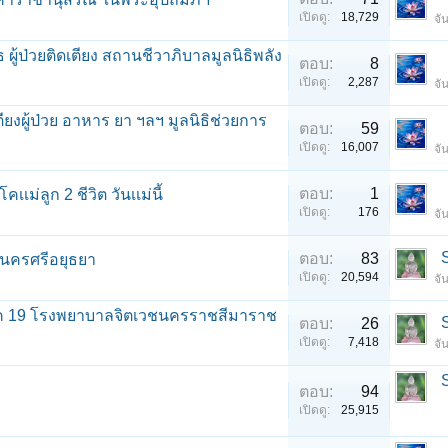
เปิดดู:
18,729
จั
ผู้ป่วยติดเตียง สถานชีวาภิบาลมูลนิธิพลัง
ตอบ:
8
เปิดดู:
2,287
จั
ตียงผู้ป่วย อาหาร ยา ฯลฯ มูลนิธิช่วยการ
ตอบ:
59
เปิดดู:
16,007
จั
ตอบ:
1
ม่ลูก 2 ชีวิต วันเเม่นี้
เปิดดู:
176
จั
ตอบ:
83
ะนครศรีอยุธยา
เปิดดู:
20,594
จั
โควิค 19 โรงพยาบาลจิตเวชนครราชสีมาราช
ตอบ:
26
เปิดดู:
7,418
จั
ตอบ:
94
เปิดดู:
25,915