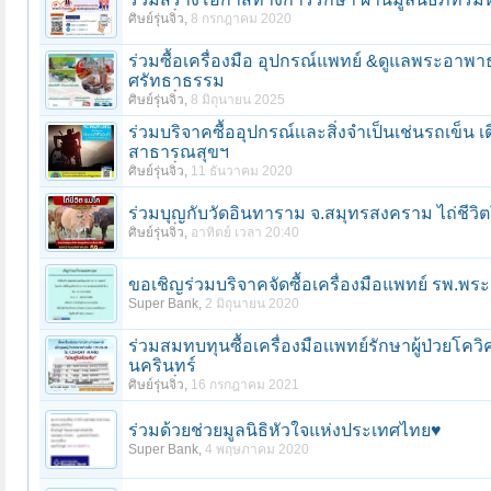
ศิษย์รุ่นจิ๋ว
,
8 กรกฎาคม 2020
ร่วมซื้อเครื่องมือ อุปกรณ์แพทย์ &ดูแลพระอาพาธ 
ศรัทธาธรรม
ศิษย์รุ่นจิ๋ว
,
8 มิถุนายน 2025
ร่วมบริจาคซื้ออุปกรณ์เเละสิ่งจำเป็นเช่นรถเข็น เ
สาธารณสุขฯ
ศิษย์รุ่นจิ๋ว
,
11 ธันวาคม 2020
ร่วมบุญกับวัดอินทาราม จ.สมุทรสงคราม ไถ่ชีวิตโคเเ
ศิษย์รุ่นจิ๋ว
,
อาทิตย์ เวลา 20:40
ขอเชิญร่วมบริจาคจัดซื้อเครื่องมือแพทย์ รพ.พร
Super Bank
,
2 มิถุนายน 2020
ร่วมสมทบทุนซื้อเครื่องมือเเพทย์รักษาผู้ป่วย
นครินทร์
ศิษย์รุ่นจิ๋ว
,
16 กรกฎาคม 2021
ร่วมด้วยช่วยมูลนิธิหัวใจแห่งประเทศไทย♥️
Super Bank
,
4 พฤษภาคม 2020