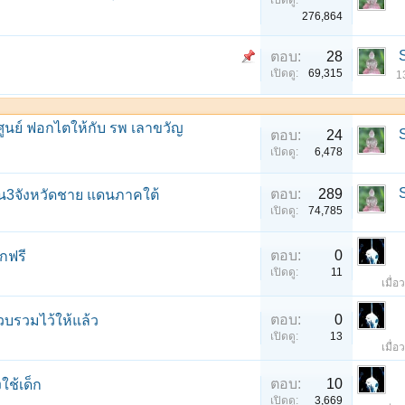
เปิดดู:
276,864
ตอบ:
28
า
เปิดดู:
69,315
1
ศูนย์ ฟอกไตให้กับ รพ เลาขวัญ
ตอบ:
24
เปิดดู:
6,478
ตอบ:
289
3จังหวัดชาย แดนภาคใต้
เปิดดู:
74,785
ตอบ:
0
กฟรี
เปิดดู:
11
เมื่
ตอบ:
0
วบรวมไว้ให้แล้ว
เปิดดู:
13
เมื่
ตอบ:
10
ใช้เด็ก
เปิดดู:
3,669