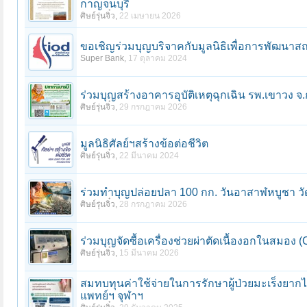
กาญจนบุรี
ศิษย์รุ่นจิ๋ว
,
22 เมษายน 2026
ขอเชิญร่วมบุญบริจาคกับมูลนิธิเพื่อการพัฒนาส
Super Bank
,
17 ตุลาคม 2024
ร่วมบุญสร้างอาคารอุบัติเหตุฉุกเฉิน รพ.เขาวง จ.ก
ศิษย์รุ่นจิ๋ว
,
29 กรกฎาคม 2026
มูลนิธิศัลย์ฯสร้างข้อต่อชีวิต
ศิษย์รุ่นจิ๋ว
,
22 มีนาคม 2024
ร่วมทําบุญปล่อยปลา 100 กก. วันอาสาฬหบูชา ว
ศิษย์รุ่นจิ๋ว
,
28 กรกฎาคม 2026
ร่วมบุญจัดซื้อเครื่องช่วยผ่าตัดเนื้องอกในสมอง
ศิษย์รุ่นจิ๋ว
,
15 มีนาคม 2026
สมทบทุนค่าใช้จ่ายในการรักษาผู้ป่วยมะเร็งยากไ
แพทย์ฯ จุฬาฯ