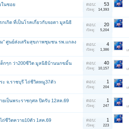
ตอบ:
53
ุนัขในซอย
เปิดดู:
14,393
เกิด ที่เป็นโรคเกี่ยวกับจอตา มูลนิธิ
ตอบ:
20
เปิดดู:
5,204
โม” ศูนย์ส่งเสริมสุขภาพชุมชน รพ.แกลง
ตอบ:
4
เปิดดู:
1,386
เ
ตอบ:
40
็กๆก ว่า200ชีวิต มูลนิธิบ้านนกขมิ้น
เปิดดู:
10,157
เ
ตอบ:
1
 จ.ราชบุรี ไถ่ชีวิตหมู37ตัว
เปิดดู:
204
เ
ตอบ:
1
วายเป็นพระราชกุศล ปิดรับ 12สค.69
เปิดดู:
247
เ
ตอบ:
1
 ไถ่ชีวิตควาย10ตัว 1สค.69
เปิดดู:
223