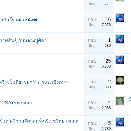
เปิดดู:
1,771
ตอบ:
16
ถาบันโร คผิวหนัง❤️
เปิดดู:
7,076
ตอบ:
1
าฬสินธุ์ กับหลวงปู่ศิลา
เปิดดู:
280
ตอบ:
25
เปิดดู:
6,268
ตอบ:
2
ัดวีระโชติธรรมาราม จ.ฉะเชิงเทรา
เปิดดู:
393
ตอบ:
4
 (CUSA) รพ.ยะลา
เปิดดู:
2,066
ร้ ภาควิชาสูติศาสตร์-นรีเวชวิทยา คณะ
ตอบ:
5
เปิดดู:
1,789