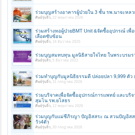
ร่วมบุญสร้างอาคารผู้ป่วยใน 3 ชั้น รพ.นาจะหลว
ศิษย์รุ่นจิ๋ว
,
22 พฤษภาคม 2026
ร่วมสร้างหอผู้ป่วยBMT Unit &จัดซื้ออุปกรณ์ เพื่
เลือดซับซ้อน
ศิษย์รุ่นจิ๋ว
,
16 ธันวาคม 2025
ร่วมบุญสมทบทุน มูลนิธิสายใจไทย ในพระบรมรา
ศิษย์รุ่นจิ๋ว
,
5 ธันวาคม 2022
ร่วมทําบุญกับมูลนิธิธรรมดี ปล่อยปลา 9,999 ตั
ศิษย์รุ่นจิ๋ว
,
31 กรกฎาคม 2026
ร่วมบริจาคเพื่อจัดซื้ออุปกรณ์การแพทย์ เเละบร
สุมโน รพ.ยโสธร
ศิษย์รุ่นจิ๋ว
,
12 พฤษภาคม 2026
ร่วมบุญกับเเม่ชีภิรญา ปัญอิสสระ ณ สวนปัญอิสสร
วัว4ตัว
ศิษย์รุ่นจิ๋ว
,
30 กรกฎาคม 2026