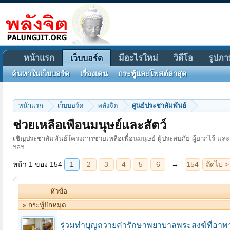
หน้าแรก
มีอะไรใหม่
วิดีโอ
รูปภา
เว็บบอร์ด
ค้นหาในเว็บบอร์ด
เรื่องเด่น
กระทู้และโพสต์ล่าสุด
หน้าแรก
เว็บบอร์ด
พลังจิต
ศูนย์ประชาสัมพันธ์
หน้า 1 ของ 154
1
2
3
4
5
6
→
154
ถัดไป >
ช่วยเหลือเพื่อนมนุษย์และสัตว์
เชิญประชาสัมพันธ์โครงการช่วยเหลือเพื่อนมนุษย์ ผู้ประสบภัย ผู้ยากไร้ และ
ฯลฯ
หัวข้อ
» กระทู้ปักหมุด
ร่วมทำบุญถวายค่ารักษาพยาบาลพระสงฆ์ที่อาพาธ ส