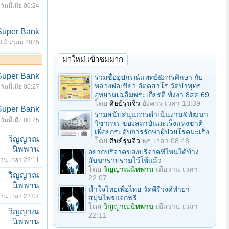
วันนี้เมื่อ 00:24
Super Bank
3 มีนาคม 2025
มาใหม่ เข้าชมมาก
Super Bank
ร่วมซื้ออุปกรณ์แพทย์&การศึกษา กับ
หลวงพ่อเขียว อัตตสาโร วัดป่าพุทธ
วันนี้เมื่อ 00:27
อุทยานเฉลิมพระเกียรติ พังงา 8สค.69
โดย
ศิษย์รุ่นจิ๋ว
อังคาร เวลา 13:39
Super Bank
ร่วมสนับสนุนการดำเนินงาน&พัฒนา
วันนี้เมื่อ 00:25
วิชาการ ของสถาบันมะเร็งแห่งชาติ
เพื่อยกระดับการรักษาผู้ป่วยโรคมะเร็ง
วิญญาณ
โดย
ศิษย์รุ่นจิ๋ว
พุธ เวลา 08:48
นิพพาน
อยากบริจาคของบริจาคที่ไหนได้บ้าง
อวาน เวลา 22:11
อันนารวบรวมไว้ให้แล้ว
โดย
วิญญาณนิพพาน
เมื่อวาน เวลา
วิญญาณ
22:07
นิพพาน
น้ำใจไทยเพื่อไทย วัดคีรีวงศ์ทำยา
อวาน เวลา 22:07
สมุนไพรแจกฟรี
โดย
วิญญาณนิพพาน
เมื่อวาน เวลา
วิญญาณ
22:11
นิพพาน