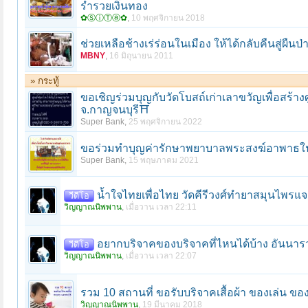
ร่ำรวยเงินทอง
✿ⓈⓘⓉⓐ✿
,
10 พฤศจิกายน 2018
ช่วยเหลือช้างเร่ร่อนในเมือง ให้ได้กลับคืนสู่ผืนป่
MBNY
,
16 มิถุนายน 2011
» กระทู้
ขอเชิญร่วมบุญกับวัดโบสถ์เก่าเลาขวัญเพื่อสร้าง
จ.กาญจนบุรี⛩️
Super Bank
,
25 พฤศจิกายน 2022
ขอร่วมทำบุญค่ารักษาพยาบาลพระสงฆ์อาพาธใน
Super Bank
,
15 พฤษภาคม 2021
น้ำใจไทยเพื่อไทย วัดคีรีวงศ์ทำยาสมุนไพรแจ
วีดีโอ
วิญญาณนิพพาน
,
เมื่อวาน เวลา 22:11
อยากบริจาคของบริจาคที่ไหนได้บ้าง อันนาร
วีดีโอ
วิญญาณนิพพาน
,
เมื่อวาน เวลา 22:07
รวม 10 สถานที่ ขอรับบริจาคเสื้อผ้า ของเล่น ของ
วิญญาณนิพพาน
,
19 มีนาคม 2018