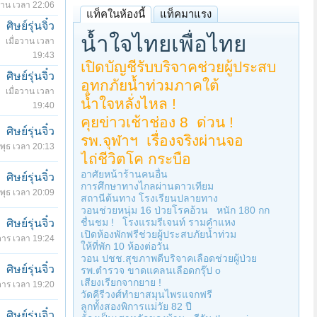
อวาน เวลา 22:06
แท็คในห้องนี้
แท็คมาแรง
ศิษย์รุ่นจิ๋ว
น้ำใจไทยเพื่อไทย
เมื่อวาน เวลา
19:43
เปิดบัญชีรับบริจาคช่วยผู้ประสบ
ศิษย์รุ่นจิ๋ว
อุทกภัยน้ำท่วมภาคใต้
เมื่อวาน เวลา
น้ำใจหลั่งไหล !
19:40
คุยข่าวเช้าช่อง 8
ด่วน !
ศิษย์รุ่นจิ๋ว
รพ.จุฬาฯ
เรื่องจริงผ่านจอ
พุธ เวลา 20:13
ไถ่ชีวิตโค กระบือ
อาศัยหน้าร้านคนอื่น
ศิษย์รุ่นจิ๋ว
การศึกษาทางไกลผ่านดาวเทียม
พุธ เวลา 20:09
สถานีต้นทาง โรงเรียนปลายทาง
วอนช่วยหนุ่ม 16 ป่วยโรคอ้วน
หนัก 180 กก
ชื่นชม !
โรงแรมรีเจนท์ รามคำแหง
ศิษย์รุ่นจิ๋ว
เปิดห้องพักฟรีช่วยผู้ประสบภัยน้ำท่วม
คาร เวลา 19:24
ให้ที่พัก 10 ห้องต่อวัน
วอน ปชช.สุขภาพดีบริจาคเลือดช่วยผู้ป่วย
ศิษย์รุ่นจิ๋ว
รพ.ตำรวจ ขาดแคลนเลือดกรุ๊ป o
เสียงเรียกจากยาย !
คาร เวลา 19:20
วัดคีรีวงศ์ทำยาสมุนไพรแจกฟรี
ลูกทั้งสองพิการแม่วัย 82 ปี
ศิษย์รุ่นจิ๋ว