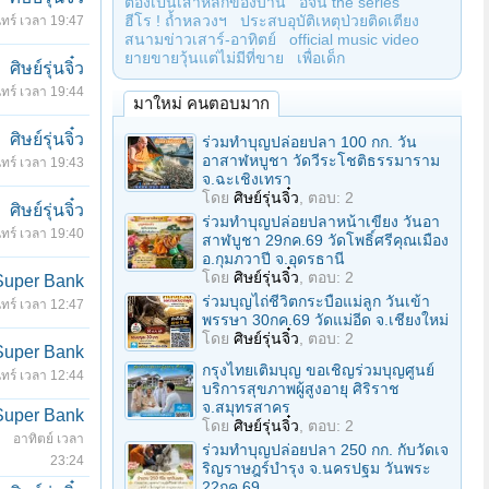
ต้องเป็นเสาหลักของบ้าน
อีจัน the series
ฮีโร ! ถ้ำหลวงฯ
ประสบอุบัติเหตุป่วยติดเตียง
นทร์ เวลา 19:47
สนามข่าวเสาร์-อาทิตย์
official music video
ยายขายวุ้นแต่ไม่มีที่ขาย
เพื่อเด็ก
ศิษย์รุ่นจิ๋ว
นทร์ เวลา 19:44
มาใหม่ คนตอบมาก
ศิษย์รุ่นจิ๋ว
ร่วมทําบุญปล่อยปลา 100 กก. วัน
อาสาฬหบูชา วัดวีระโชติธรรมาราม
นทร์ เวลา 19:43
จ.ฉะเชิงเทรา
โดย
ศิษย์รุ่นจิ๋ว
, ตอบ: 2
ศิษย์รุ่นจิ๋ว
ร่วมทําบุญปล่อยปลาหน้าเขียง วันอา
นทร์ เวลา 19:40
สาฬบูชา 29กค.69 วัดโพธิ์ศรีคุณเมือง
อ.กุมภวาปี จ.อุดรธานี
โดย
ศิษย์รุ่นจิ๋ว
, ตอบ: 2
Super Bank
ร่วมบุญไถ่ชีวิตกระบือแม่ลูก วันเข้า
นทร์ เวลา 12:47
พรรษา 30กค.69 วัดแม่อีด จ.เชียงใหม่
โดย
ศิษย์รุ่นจิ๋ว
, ตอบ: 2
Super Bank
กรุงไทยเติมบุญ ขอเชิญร่วมบุญศูนย์
นทร์ เวลา 12:44
บริการสุขภาพผู้สูงอายุ ศิริราช
จ.สมุทรสาคร
Super Bank
โดย
ศิษย์รุ่นจิ๋ว
, ตอบ: 2
อาทิตย์ เวลา
ร่วมทําบุญปล่อยปลา 250 กก. กับวัดเจ
23:24
ริญราษฎร์บํารุง จ.นครปฐม วันพระ
22กค.69