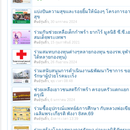
แบ่งปันความสุขและรอยยิ้มให้น้องๆ โครงการอาห
สุข
ศิษย์รุ่นจิ๋ว
,
30 มกราคม 2024
ร่วมกันช่วยเหลือเด็กกําพร้า ยากไร้ มูลนิธิ ซี.ซ
สมเด็จพระเทพฯ
ศิษย์รุ่นจิ๋ว
,
15 กุมภาพันธ์ 2021
ร่วมสมทบกองทุนต่างๆหลายกองทุน ของรพ.จุฬา
ได้หลายกองทุน)
ศิษย์รุ่นจิ๋ว
,
26 กันยายน 2024
ร่วมสนับสนุนการดำเนินงาน&พัฒนาวิชาการ ของส
รักษาผู้ป่วยโรคมะเร็ง
ศิษย์รุ่นจิ๋ว
,
พุธ เวลา 08:48
ช่วยเหลือเยาวชนสตรีกำพร้า ครอบครัวแตกแยก มีค
ดรุณี
ศิษย์รุ่นจิ๋ว
,
6 มกราคม 2024
ร่วมซื้ออุปกรณ์แพทย์&การศึกษา กับหลวงพ่อเขี
เฉลิมพระเกียรติ พังงา 8สค.69
ศิษย์รุ่นจิ๋ว
,
อังคาร เวลา 13:39
ร่วมสร้างโอกาสทางการรักษา ผ่านมูลนิธิภัทรม