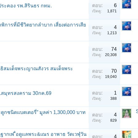
ตอบ:
6
บประคอง รพ.สิรินธร กทม.
เปิดดู:
1,871
การที่มีชีวิตยากลำบาก เสี่ยงต่อการเสีย
ตอบ:
4
เปิดดู:
1,213
ตอบ:
74
เปิดดู:
20,308
ูลนิธิสมเด็จพระญาณสังวร สมเด็จพระ
ตอบ:
70
เปิดดู:
19,040
ตอบ:
1
 จ.สมุทรสงคราม 30กค.69
เปิดดู:
388
ดูกชนิดแบตเตอรี่” มูลค่า 1,300,000 บาท
ตอบ:
4
เปิดดู:
829
ฏฐากเพ ื่อดูเเลพระ&เณร อาพาธ วัดเวฬุวัน
ตอบ:
4