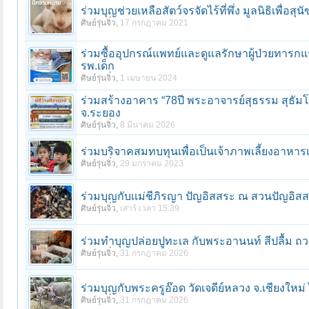
ร่วมบุญช่วยเหลือสัตว์จรจัดไร้ที่พึ่ง มูลนิธิเพื่อส
ศิษย์รุ่นจิ๋ว
,
17 กรกฎาคม 2021
ร่วมซื้ออุปกรณ์แพทย์และดูแลรักษาผู้ป่วยทารกแรก
รพ.เด็ก
ศิษย์รุ่นจิ๋ว
,
1 เมษายน 2024
ร่วมสร้างอาคาร “78ปี พระอาจารย์สุธรรม สุธัม
จ.ระยอง
ศิษย์รุ่นจิ๋ว
,
8 มีนาคม 2026
ร่วมบริจาคสมทบทุนเพื่อเป็นเจ้าภาพเลี้ยงอาหารเด
ศิษย์รุ่นจิ๋ว
,
29 มกราคม 2023
ร่วมบุญกับเเม่ชีภิรญา ปัญอิสสระ ณ สวนปัญอิสสระ
ศิษย์รุ่นจิ๋ว
,
เสาร์ เวลา 15:39
ร่วมทําบุญปล่อยปูทะเล กับพระอานนท์ สีปลื้ม ถ
ศิษย์รุ่นจิ๋ว
,
31 กรกฎาคม 2026
ร่วมบุญกับพระครูอ๊อด วัดเจดีย์หลวง จ.เชียงใหม่
ศิษย์รุ่นจิ๋ว
,
31 กรกฎาคม 2026