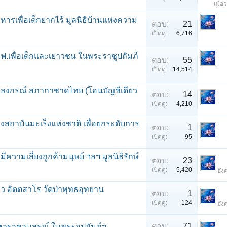
เมื่
ารเพื่อเด็กยากไร้ มูลนิธิบ้านแห่งความ
ตอบ:
21
เปิดดู:
6,716
ี.เอฟ.เพื่อเด็กและเยาวชน ในพระราชูปถัมภ์
ตอบ:
55
เปิดดู:
14,514
ลงกรณ์ สภากาชาดไทย (โอนบัญชีเดียว
ตอบ:
14
เปิดดู:
4,210
ถาบันมะเร็งแห่งชาติ เพื่อยกระดับการ
ตอบ:
1
เปิดดู:
95
วามเสี่ยงถูกค้ามนุษย์ ฯลฯ มูลนิธิรักษ์
ตอบ:
23
เปิดดู:
5,420
อัง
ยว อัตตสาโร วัดป่าพุทธอุทยาน
ตอบ:
1
เปิดดู:
124
อัง
ตอบ:
71
หาราชานุสรณ์ ในพระอุปถัมภ์ฯ