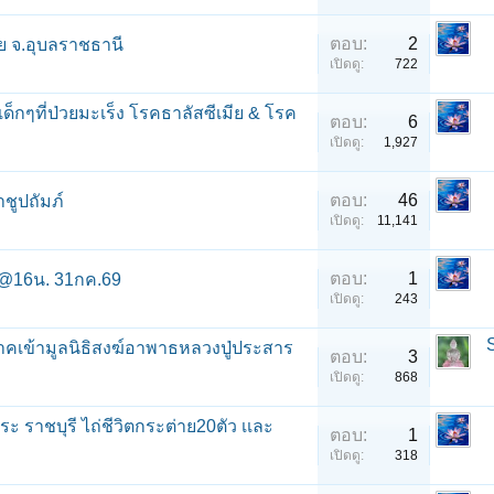
ตอบ:
2
ย จ.อุบลราชธานี
เปิดดู:
722
อเด็กๆที่ป่วยมะเร็ง โรคธาลัสซีเมีย & โรค
ตอบ:
6
เปิดดู:
1,927
ตอบ:
46
ชูปถัมภ์
เปิดดู:
11,141
ตอบ:
1
ว @16น. 31กค.69
เปิดดู:
243
ิจาคเข้ามูลนิธิสงฆ์อาพาธหลวงปู่ประสาร
ตอบ:
3
เปิดดู:
868
ะ ราชบุรี ไถ่ชีวิตกระต่าย20ตัว เเละ
ตอบ:
1
เปิดดู:
318