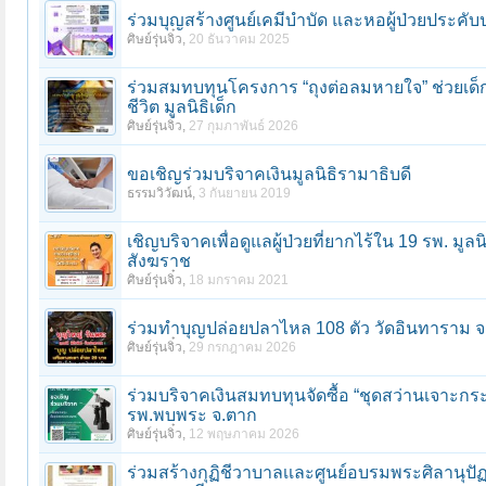
ร่วมบุญสร้างศูนย์เคมีบำบัด และหอผู้ป่วยประคั
ศิษย์รุ่นจิ๋ว
,
20 ธันวาคม 2025
ร่วมสมทบทุนโครงการ “ถุงต่อลมหายใจ” ช่วยเด็กพิ
ชีวิต มูลนิธิเด็ก
ศิษย์รุ่นจิ๋ว
,
27 กุมภาพันธ์ 2026
ขอเชิญร่วมบริจาคเงินมูลนิธิรามาธิบดี
ธรรมวิวัฒน์
,
3 กันยายน 2019
เชิญบริจาคเพื่อดูแลผู้ป่วยที่ยากไร้ใน 19 รพ. ม
สังฆราช
หน้า 1 ของ 154
1
2
3
4
5
6
→
154
ถัดไป >
ศิษย์รุ่นจิ๋ว
,
18 มกราคม 2021
ร่วมทําบุญปล่อยปลาไหล 108 ตัว วัดอินทาราม
ศิษย์รุ่นจิ๋ว
,
29 กรกฎาคม 2026
ร่วมบริจาคเงินสมทบทุนจัดซื้อ “ชุดสว่านเจาะกระ
รพ.พบพระ จ.ตาก
ศิษย์รุ่นจิ๋ว
,
12 พฤษภาคม 2026
ร่วมสร้างกุฏิชีวาบาลเเละศูนย์อบรมพระศิลานุปั